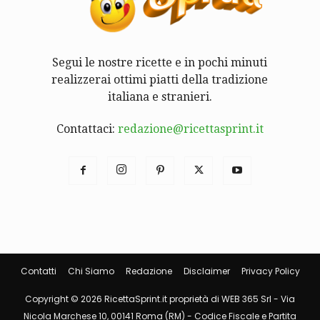
Segui le nostre ricette e in pochi minuti
realizzerai ottimi piatti della tradizione
italiana e stranieri.
Contattaci:
redazione@ricettasprint.it
Contatti
Chi Siamo
Redazione
Disclaimer
Privacy Policy
Copyright © 2026 RicettaSprint.it proprietà di WEB 365 Srl - Via
Nicola Marchese 10, 00141 Roma (RM) - Codice Fiscale e Partita