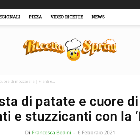
EGIONALI
PIZZA
VIDEO RICETTE
NEWS
cuore di mozzarella | Filanti e...
RicettaSprint.it
osta di patate e cuore d
nti e stuzzicanti con la
Di
Francesca Bedini
-
6 Febbraio 2021