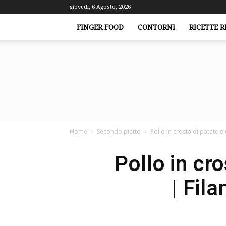
giovedì, 6 Agosto, 2026
FINGER FOOD
CONTORNI
RICETTE R
Home
Secondo piatto
Pollo in crosta di patate e 
Pollo in cr
| Fila