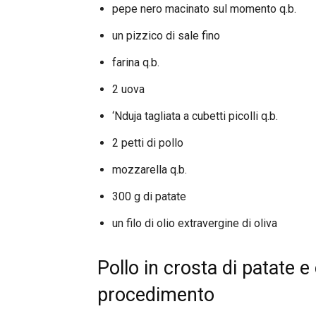
pepe nero macinato sul momento q.b.
un pizzico di sale fino
farina q.b.
2 uova
‘Nduja tagliata a cubetti picolli q.b.
2 petti di pollo
mozzarella q.b.
300 g di patate
un filo di olio extravergine di oliva
Pollo in crosta di patate e
procedimento