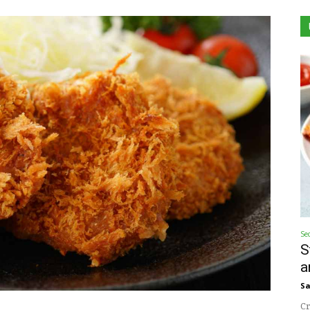
Se
S
a
Sa
Cr