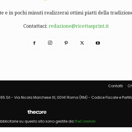
te e in pochi minuti realizzerai ottimi piatti della tradizione
Contattaci:
redazione@ricettasprint.it
Contatti
Ch
65 Srl - Via Nicola Marchese 10, 00141 Roma (RM) - Codice Fiscale e Partita
pubblicitarie su questo sito sono gestite da
theCoreAdv