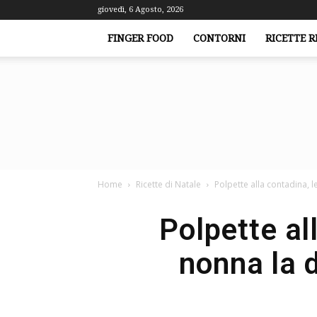
giovedì, 6 Agosto, 2026
FINGER FOOD
CONTORNI
RICETTE R
Home
Ricette di Natale
Polpette alla contadina, 
Polpette al
nonna la 