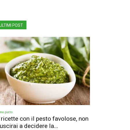
ULTIMI POST
imo piatto
 ricette con il pesto favolose, non
iuscirai a decidere la...