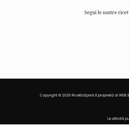
Segui le nostre ricet
Copyright © 2026 RicettaSprint.it proprietà di WEB 3
Le attività 