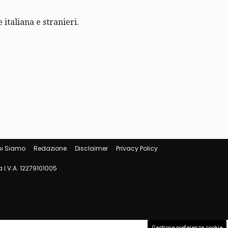
 italiana e stranieri.
i Siamo
Redazione
Disclaimer
Privacy Policy
 I.V.A. 12279101005
Gestione preferenze cookie