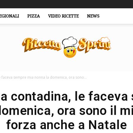
EGIONALI
PIZZA
VIDEO RICETTE
NEWS
le faceva sempre mia nonna la domenica, ora sono...
RicettaSprint.it
la contadina, le facev
domenica, ora sono il mi
forza anche a Natale