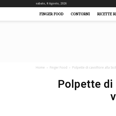
sabato, 8 Agosto, 2026
FINGER FOOD
CONTORNI
RICETTE R
Home
Finger Food
Polpette di cavolfiore alla Sici
Polpette di 
v