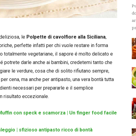
Pu
do
ar
pr
deliziosa, le
Polpette di cavolfiore alla Siciliana
,
iche, perfette infatti per chi vuole restare in forma
no totalmente vegetariane, il sapore é molto delicato e
é potrete darle anche ai bambini, credetemi tanto che
re le verdure, cosa che di solito rifiutano sempre,
 per cena, ma anche per antipasto, una vera bontà tutta
dienti necessari per prepararle e il semplice
 risultato eccezionale.
Muffin con speck e scamorza | Un finger food facile
aleggio | sfizioso antipasto ricco di bontà