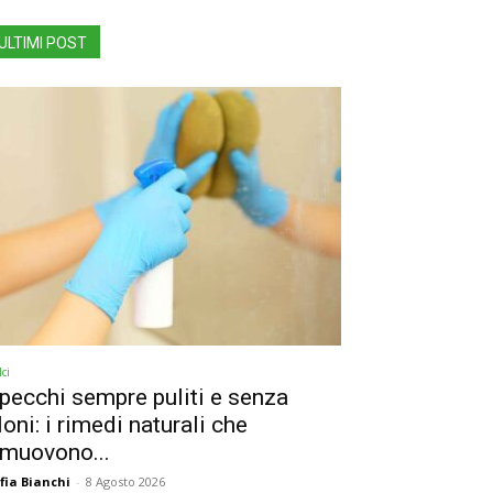
ULTIMI POST
ci
pecchi sempre puliti e senza
loni: i rimedi naturali che
imuovono...
fia Bianchi
-
8 Agosto 2026