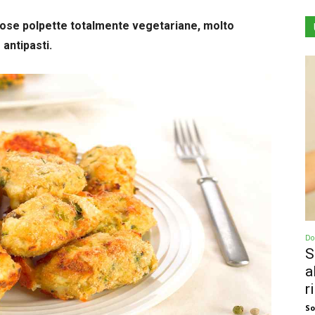
liziose polpette totalmente vegetariane, molto
antipasti.
Dol
S
a
r
So