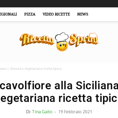
EGIONALI
PIZZA
VIDEO RICETTE
NEWS
liana | sfiziosa e vegetariana ricetta tipica
RicettaSprint.it
cavolfiore alla Siciliana
egetariana ricetta tipi
Di
Tina Gaito
-
19 Febbraio 2021