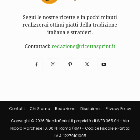
Segui le nostre ricette e in pochi minuti
realizzerai ottimi piatti della tradizione
italiana e stranieri.
Contattaci:
redazione@ricettasprint.it
Contatti
Chi Siamo
Redazione
Disclaimer
Privacy Policy
Copyright © 2026 RicettaSprint.it proprietà di WEB 365 Srl - Via
Nicola Marchese 10, 00141 Roma (RM) - Codice Fiscale e Partita
I.V.A. 12279101005