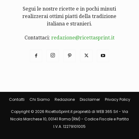
Segui le nostre ricette e in pochi minuti
realizzerai ottimi piatti della tradizione
italiana e stranieri.
Contattaci:
redazione@ricettasprint.it
Contatti
Chi Siamo
Redazione
Disclaimer
Privacy Policy
Copyright © 2026 RicettaSprint.it proprietà di WEB 365 Srl - Via
Nicola Marchese 10, 00141 Roma (RM) - Codice Fiscale e Partita
I.V.A. 12279101005