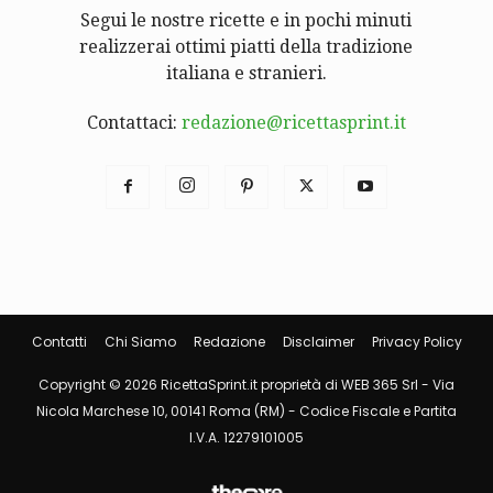
Segui le nostre ricette e in pochi minuti
realizzerai ottimi piatti della tradizione
italiana e stranieri.
Contattaci:
redazione@ricettasprint.it
Contatti
Chi Siamo
Redazione
Disclaimer
Privacy Policy
Copyright © 2026 RicettaSprint.it proprietà di WEB 365 Srl - Via
Nicola Marchese 10, 00141 Roma (RM) - Codice Fiscale e Partita
I.V.A. 12279101005