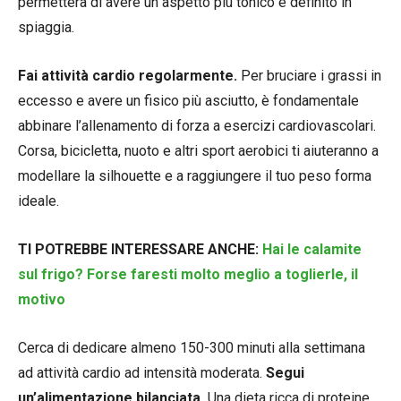
permetterà di avere un aspetto più tonico e definito in
spiaggia.
Fai attività cardio regolarmente.
Per bruciare i grassi in
eccesso e avere un fisico più asciutto, è fondamentale
abbinare l’allenamento di forza a esercizi cardiovascolari.
Corsa, bicicletta, nuoto e altri sport aerobici ti aiuteranno a
modellare la silhouette e a raggiungere il tuo peso forma
ideale.
TI POTREB
BE INTERESSARE ANCHE:
Hai le calamite
sul frigo? Forse faresti molto meglio a toglierle, il
motivo
Cerca di dedicare almeno 150-300 minuti alla settimana
ad attività cardio ad intensità moderata.
Segui
un’alimentazione bilanciata.
Una dieta ricca di proteine