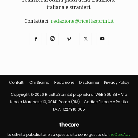
italiana e stranieri.
Contattaci:
redazione@ricettasprint.it
Contatti
Chi Siamo
Redazione
Disclaimer
Privacy Policy
Copyright © 2026 RicettaSprint.it proprietà di WEB 365 Srl - Via
Nicola Marchese 10, 00141 Roma (RM) - Codice Fiscale e Partita
I.V.A. 12279101005
Le attività pubblicitarie su questo sito sono gestite da
theCoreAdv