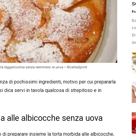
s
Fr
Ba
ro
fr
mo
rta leggerissima senza nemmeno le uova – RicettaSprint
enza di pochissimi ingredienti, motivo per cui prepararla
 dica servi in tavola qualcosa di strepitoso e in
da alle albicocche senza uova
o di preparare insieme la torta morbida alle albicocche,