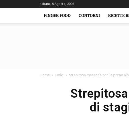
sabato, 8 Agosto, 2026
FINGER FOOD
CONTORNI
RICETTE R
Home
Dolci
Strepitosa merenda con le prime alb
Strepitos
di sta