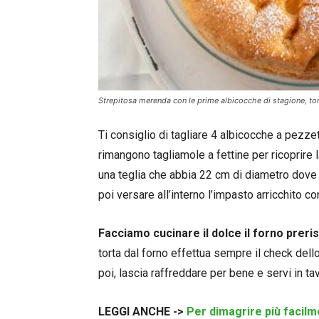
Strepitosa merenda con le prime albicocche di stagione, to
Ti consiglio di tagliare 4 albicocche a pezzet
rimangono tagliamole a fettine per ricoprire 
una teglia che abbia 22 cm di diametro dove m
poi versare all’interno l’impasto arricchito co
Facciamo cucinare il dolce il forno preri
torta dal forno effettua sempre il check dello
poi, lascia raffreddare per bene e servi in t
LEGGI ANCHE ->
Per dimagrire più facilme