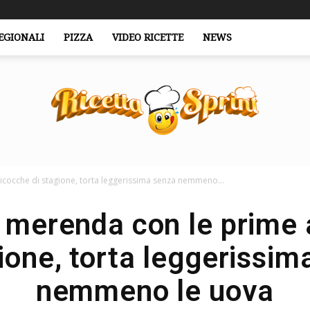
EGIONALI
PIZZA
VIDEO RICETTE
NEWS
icocche di stagione, torta leggerissima senza nemmeno...
RicettaSprint.it
a merenda con le prime 
gione, torta leggerissim
nemmeno le uova