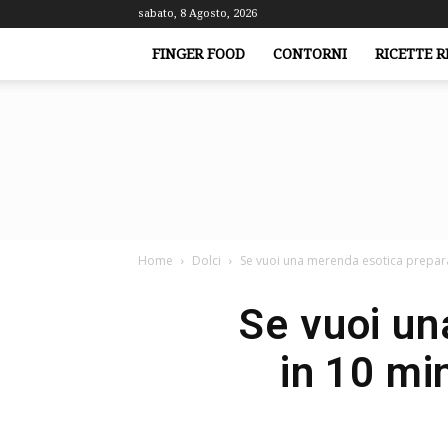
sabato, 8 Agosto, 2026
FINGER FOOD
CONTORNI
RICETTE R
Home
Dolci
Se vuoi una merenda esotica prepara
Se vuoi un
in 10 mi