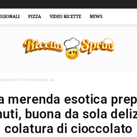
EGIONALI
PIZZA
VIDEO RICETTE
NEWS
 questa in 10 minuti, buona da...
RicettaSprint.it
a merenda esotica pre
nuti, buona da sola deli
colatura di cioccolato