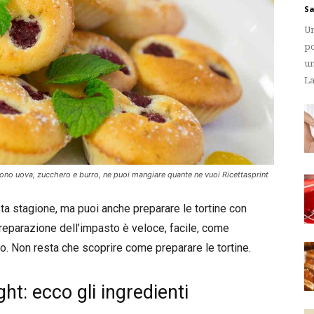
Sa
Un
po
un
La
servono uova, zucchero e burro, ne puoi mangiare quante ne vuoi Ricettasprint
esta stagione, ma puoi anche preparare le tortine con
reparazione dell’impasto è veloce, facile, come
o. Non resta che scoprire come preparare le tortine.
ight: ecco gli ingredienti