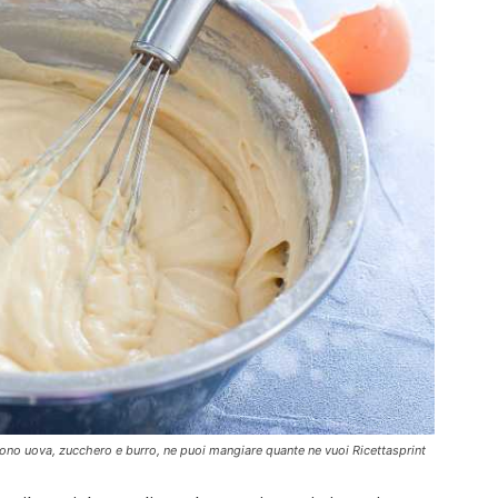
servono uova, zucchero e burro, ne puoi mangiare quante ne vuoi Ricettasprint