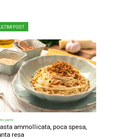
ULTIMI POST
imo piatto
asta ammollicata, poca spesa,
anta resa