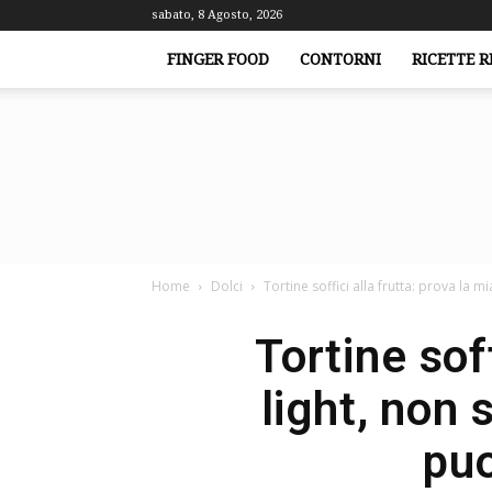
sabato, 8 Agosto, 2026
FINGER FOOD
CONTORNI
RICETTE R
Home
Dolci
Tortine soffici alla frutta: prova la mi
Tortine soff
light, non
puo