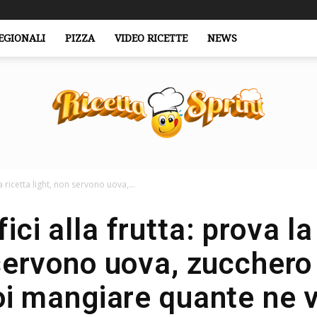
EGIONALI
PIZZA
VIDEO RICETTE
NEWS
a ricetta light, non servono uova,...
RicettaSprint.it
ici alla frutta: prova l
 servono uova, zucchero 
i mangiare quante ne 