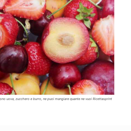
servono uova, zucchero e burro, ne puoi mangiare quante ne vuoi Ricettasprint