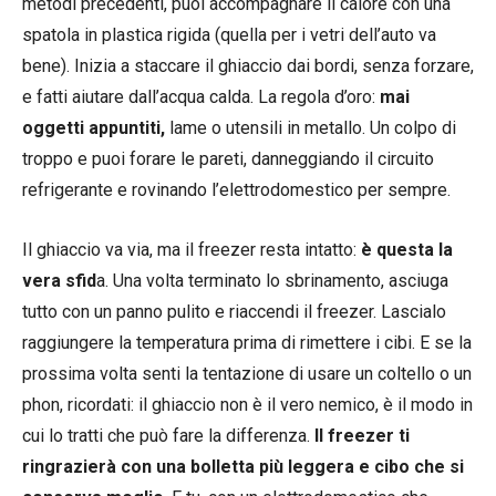
metodi precedenti, puoi accompagnare il calore con una
spatola in plastica rigida (quella per i vetri dell’auto va
bene). Inizia a staccare il ghiaccio dai bordi, senza forzare,
e fatti aiutare dall’acqua calda. La regola d’oro:
mai
oggetti appuntiti,
lame o utensili in metallo. Un colpo di
troppo e puoi forare le pareti, danneggiando il circuito
refrigerante e rovinando l’elettrodomestico per sempre.
Il ghiaccio va via, ma il freezer resta intatto:
è questa la
vera sfid
a. Una volta terminato lo sbrinamento, asciuga
tutto con un panno pulito e riaccendi il freezer. Lascialo
raggiungere la temperatura prima di rimettere i cibi. E se la
prossima volta senti la tentazione di usare un coltello o un
phon, ricordati: il ghiaccio non è il vero nemico, è il modo in
cui lo tratti che può fare la differenza.
Il freezer ti
ringrazierà con una bolletta più leggera e cibo che si