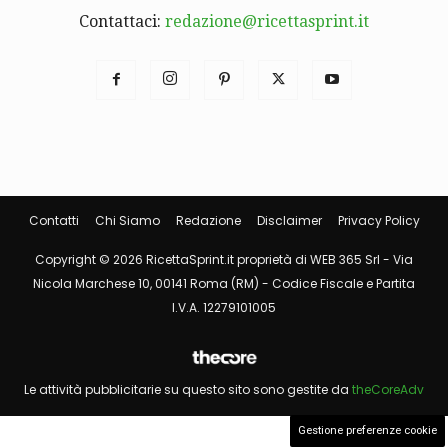
Contattaci:
redazione@ricettasprint.it
Contatti
Chi Siamo
Redazione
Disclaimer
Privacy Policy
Copyright © 2026 RicettaSprint.it proprietà di WEB 365 Srl - Via
Nicola Marchese 10, 00141 Roma (RM) - Codice Fiscale e Partita
I.V.A. 12279101005
Le attività pubblicitarie su questo sito sono gestite da
theCoreAdv
Gestione preferenze cookie