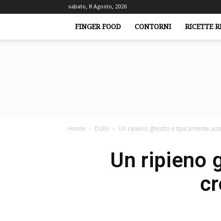
sabato, 8 Agosto, 2026
FINGER FOOD
CONTORNI
RICETTE R
Home
Dolci
Un ripieno ghiotto e tipicamente aut
Un ripieno 
cr