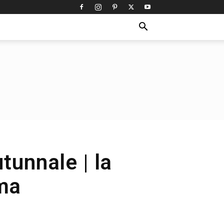
tunnale | la
ima