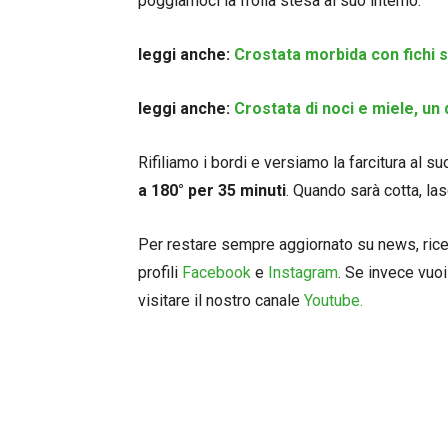
poggiamoci la frolla stesa al suo interno.
leggi anche:
Crostata morbida con fichi s
leggi anche:
Crostata di noci e miele, un
Rifiliamo i bordi e versiamo la farcitura al s
a 180° per 35 minuti
. Quando sarà cotta, la
Per restare sempre aggiornato su news, ricett
profili
Facebook
e
Instagram
. Se invece vuoi
visitare il nostro canale
Youtube.