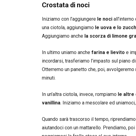
Crostata di noci
Iniziamo con l’aggiungere
le noci
all’interno
una ciotola, aggiungiamo
le uova e lo zucc
Aggiungiamo anche
la scorza di limone grat
In ultimo uniamo anche
farina e lievito
e imp
incordarsi, trasferiamo l’impasto sul piano d
Otterremo un panetto che, poi, avvolgeremo n
minuti.
In un’altra ciotola, invece, rompiamo
le altre
vanillina
. Iniziamo a mescolare ed uniamoci,
Quando sarà trascorso il tempo, riprendiamo i
aiutandoci con un mattarello. Prendiamo, poi