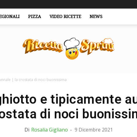
EGIONALI
PIZZA
VIDEO RICETTE
NEWS
unnale | la crostata di noci buonissima
RicettaSprint.it
ghiotto e tipicamente au
ostata di noci buoniss
Di
Rosalia Gigliano
-
9 Dicembre 2021