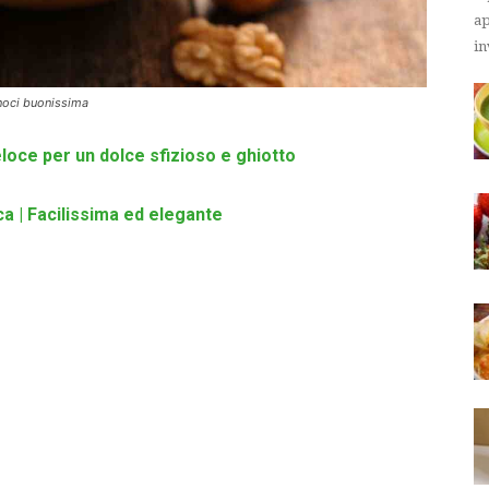
ap
in
 noci buonissima
eloce per un dolce sfizioso e ghiotto
ca | Facilissima ed elegante