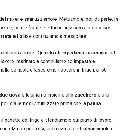
 del mixer e sminuzziamole. Mettiamole, poi, da parte. In
her
o e, con le fruste elettriche, iniziamo a mescolare.
tata e l’olio
e continuiamo a mescolare.
astiamo a mano. Quando gli ingredienti inizieranno ad
i lavoro infarinato e continuiamo ad impastare.
ella pellicola e lasceremo riposare in frigo per 60
 due uova
e le uniamo insieme allo
zucchero
e alla
 poi, sia
le noci
sminuzzate prima che la
panna
.
l panetto dal frigo e stendiamolo sul piano di lavoro,
 uno stampo per torta, imburriamolo ed infariniamolo e