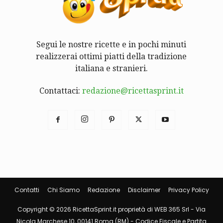
Segui le nostre ricette e in pochi minuti
realizzerai ottimi piatti della tradizione
italiana e stranieri.
Contattaci:
redazione@ricettasprint.it
Contatti
Chi Siamo
Redazione
Disclaimer
Privacy Policy
Copyright © 2026 RicettaSprint.it proprietà di WEB 365 Srl - Via
Nicola Marchese 10, 00141 Roma (RM) - Codice Fiscale e Partita