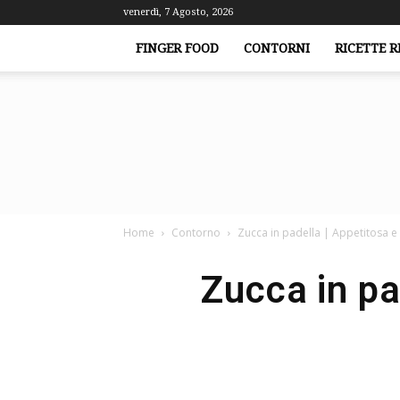
venerdì, 7 Agosto, 2026
FINGER FOOD
CONTORNI
RICETTE R
Home
Contorno
Zucca in padella | Appetitosa e p
Zucca in pa