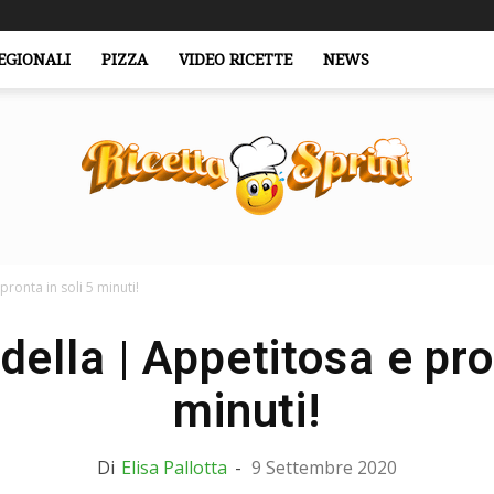
EGIONALI
PIZZA
VIDEO RICETTE
NEWS
ronta in soli 5 minuti!
RicettaSprint.it
della | Appetitosa e pron
minuti!
Di
Elisa Pallotta
-
9 Settembre 2020