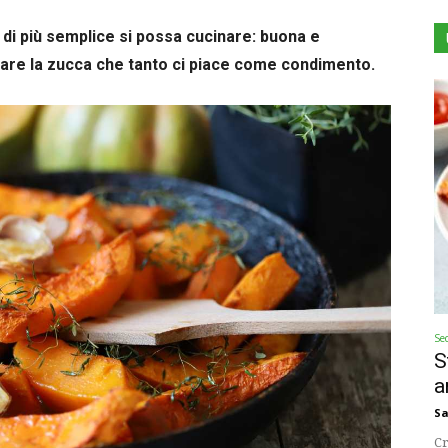
o di più semplice si possa cucinare: buona e
nare la zucca che tanto ci piace come condimento.
Se
S
a
Sa
Cr