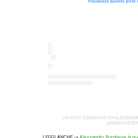
Visualizza questo post 
UN POST CONDIVISO DA ALESSAND
(@BORGHESEA
LEGGI ANCHE ->
Alessandro Borghese la nuo