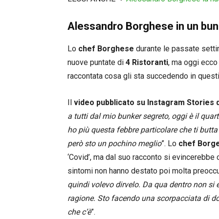
Alessandro Borghese in un bun
Lo
chef Borghese
durante le passate settim
nuove puntate di
4 Ristoranti
, ma oggi ecco 
raccontata cosa gli sta succedendo in questi 
Il
video pubblicato su Instagram Stories
a tutti dal mio bunker segreto, oggi è il qua
ho più questa febbre particolare che ti butta
però sto un pochino meglio
”. Lo
chef Borg
‘Covid’, ma dal suo racconto si evincerebbe 
sintomi non hanno destato poi molta preoccu
quindi volevo dirvelo. Da qua dentro non si 
ragione. Sto facendo una scorpacciata di do
che c’è
”.