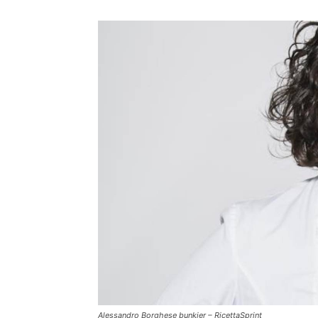
Alessandro Borghese bunkier – RicettaSprint