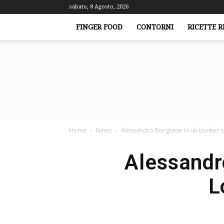
sabato, 8 Agosto, 2026
FINGER FOOD
CONTORNI
RICETTE R
Home
News
Alessandro Borghese in un bunker seg
Alessandr
L