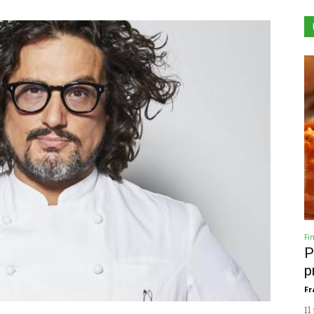
Fi
P
p
Fr
Il