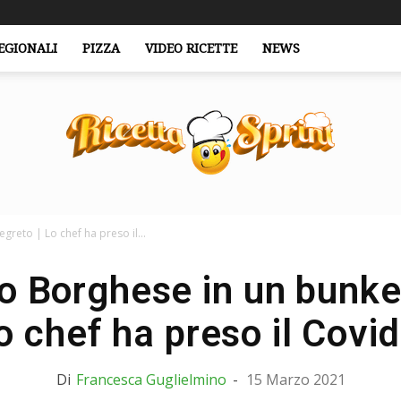
EGIONALI
PIZZA
VIDEO RICETTE
NEWS
reto | Lo chef ha preso il...
RicettaSprint.it
o Borghese in un bunker
o chef ha preso il Covid
Di
Francesca Guglielmino
-
15 Marzo 2021