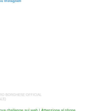
su Instagram
RO BORGHESE OFFICIAL
LE)
va challenge sul web | Attenzione al phone