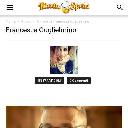
Home
Autori
Articoli di Francesca Guglielmino
Francesca Guglielmino
15187 ARTICOLI
0 Commenti