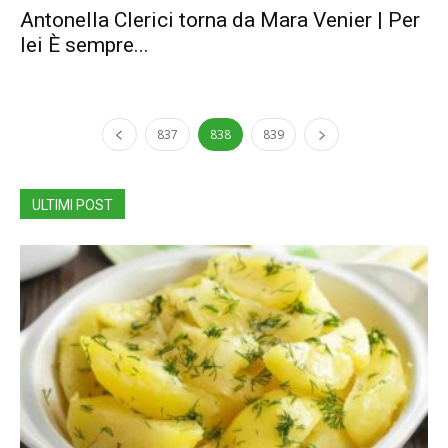
Antonella Clerici torna da Mara Venier | Per
lei È sempre...
837
838
839
ULTIMI POST