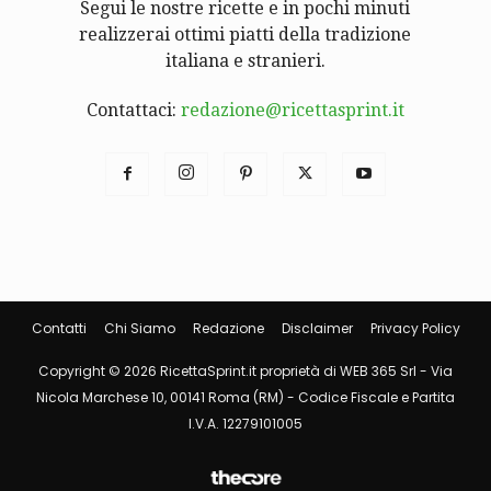
Segui le nostre ricette e in pochi minuti
realizzerai ottimi piatti della tradizione
italiana e stranieri.
Contattaci:
redazione@ricettasprint.it
Contatti
Chi Siamo
Redazione
Disclaimer
Privacy Policy
Copyright © 2026 RicettaSprint.it proprietà di WEB 365 Srl - Via
Nicola Marchese 10, 00141 Roma (RM) - Codice Fiscale e Partita
I.V.A. 12279101005