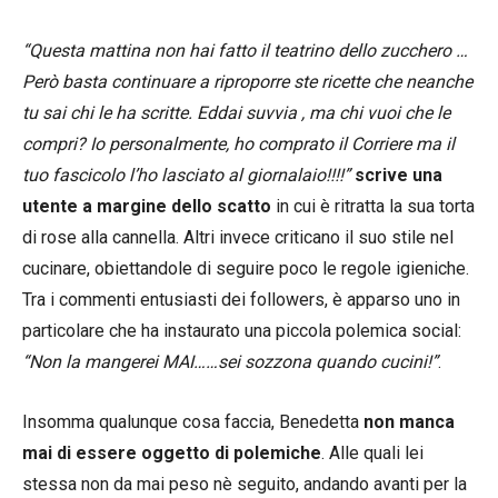
“
Questa mattina non hai fatto il teatrino dello zucchero …
Però basta continuare a riproporre ste ricette che neanche
tu sai chi le ha scritte. Eddai suvvia , ma chi vuoi che le
compri? Io personalmente, ho comprato il Corriere ma il
tuo fascicolo l’ho lasciato al giornalaio!!!!”
scrive una
utente a margine dello scatto
in cui è ritratta la sua torta
di rose alla cannella.
Altri invece criticano il suo stile nel
cucinare, obiettandole di seguire poco le regole igieniche.
Tra i commenti entusiasti dei followers, è apparso uno in
particolare che ha instaurato una piccola polemica social:
“
Non la mangerei MAI……sei sozzona quando cucini
!”
.
Insomma qualunque cosa faccia, Benedetta
non manca
mai di essere oggetto di polemiche
. Alle quali lei
stessa non da mai peso nè seguito, andando avanti per la