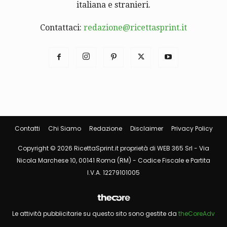
italiana e stranieri.
Contattaci:
redazione@ricettasprint.it
Contatti
Chi Siamo
Redazione
Disclaimer
Privacy Policy
Copyright © 2026 RicettaSprint.it proprietà di WEB 365 Srl - Via
Nicola Marchese 10, 00141 Roma (RM) - Codice Fiscale e Partita
I.V.A. 12279101005
Le attività pubblicitarie su questo sito sono gestite da
theCoreAdv