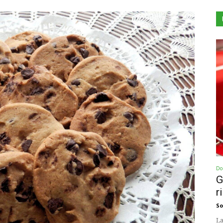
Dol
G
r
So
La