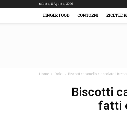
sabato, 8 Agosto, 2026
FINGER FOOD
CONTORNI
RICETTE R
Home
Dolci
Biscotti caramello cioccolato l Irresis
Biscotti c
fatti