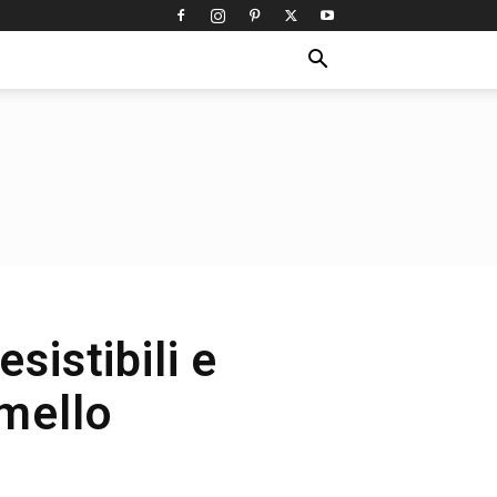
sistibili e
amello