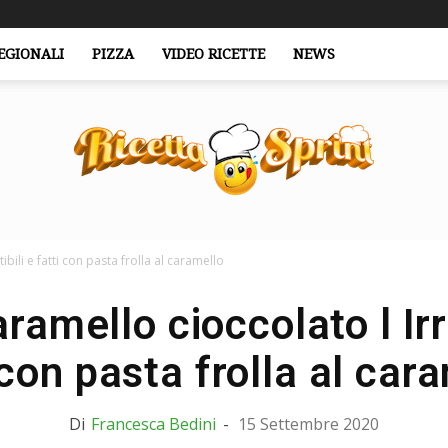
EGIONALI
PIZZA
VIDEO RICETTE
NEWS
tibili e fatti con pasta frolla al caramello
RicettaSprint.it
aramello cioccolato l Irre
 con pasta frolla al car
Di
Francesca Bedini
-
15 Settembre 2020