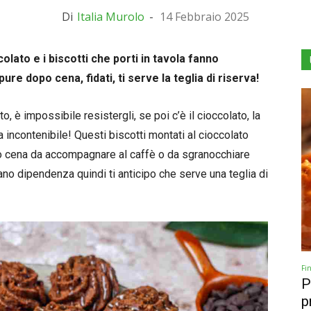
Di
Italia Murolo
-
14 Febbraio 2025
olato e i biscotti che porti in tavola fanno
re dopo cena, fidati, ti serve la teglia di riserva!
, è impossibile resistergli, se poi c’è il cioccolato, la
a incontenibile! Questi biscotti montati al cioccolato
opo cena da accompagnare al caffè o da sgranocchiare
eano dipendenza quindi ti anticipo che serve una teglia di
Fi
P
p