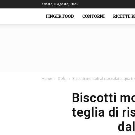
sabato, 8 Agosto, 2026
FINGER FOOD
CONTORNI
RICETTE R
Home
Dolci
Biscotti montati al cioccolato: qua ti s
Biscotti mo
teglia di r
da