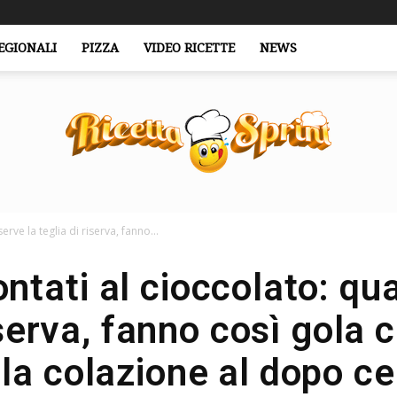
EGIONALI
PIZZA
VIDEO RICETTE
NEWS
erve la teglia di riserva, fanno...
RicettaSprint.it
ntati al cioccolato: qua
iserva, fanno così gola 
lla colazione al dopo ce