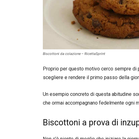
Biscottoni da colazione – RicettaSprint
Proprio per questo motivo cerco sempre di pr
scegliere e rendere il primo passo della gior
Un esempio concreto di questa abitudine sono
che ormai accompagnano fedelmente ogni mi
Biscottoni a prova di inzup
Non c’è niente di meglio che iniziare la giorn