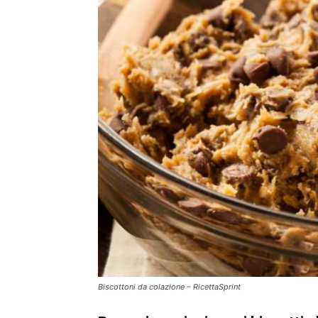
Biscottoni da colazione – RicettaSprint