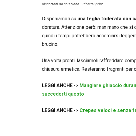
Biscottoni da colazione – RicettaSprint
Disponiamoli su
una teglia foderata con c
doratura. Attenzione però: man mano che si c
quindi i tempi potrebbero accorciarsi leggerme
brucino.
Una volta pronti, lasciamoli raffreddare com
chiusura ermetica. Resteranno fragranti per ci
LEGGI ANCHE ->
Mangiare ghiaccio durant
succederti questo
LEGGI ANCHE ->
Crepes veloci e senza far