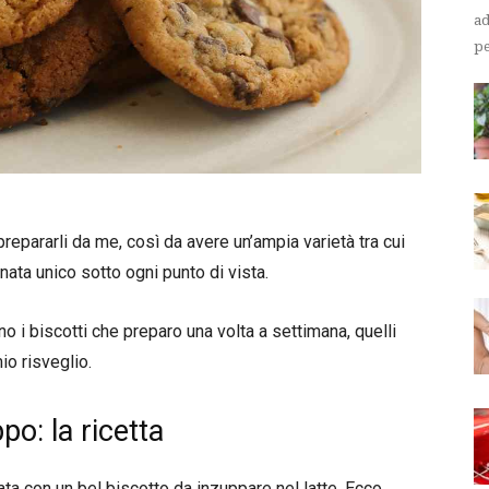
ad
pe
epararli da me, così da avere un’ampia varietà tra cui
nata unico sotto ogni punto di vista.
 i biscotti che preparo una volta a settimana, quelli
o risveglio.
po: la ricetta
ata con un bel biscotto da inzuppare nel latte. Ecco