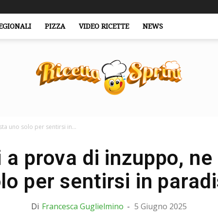
EGIONALI
PIZZA
VIDEO RICETTE
NEWS
a uno solo per sentirsi in...
RicettaSprint.it
i a prova di inzuppo, ne
lo per sentirsi in parad
Di
Francesca Guglielmino
-
5 Giugno 2025