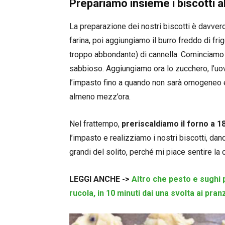
Prepariamo insieme i biscotti a
La preparazione dei nostri biscotti è davver
farina, poi aggiungiamo il burro freddo di frig
troppo abbondante) di cannella. Cominciamo a
sabbioso. Aggiungiamo ora lo zucchero, l’uov
l’impasto fino a quando non sarà omogeneo e
almeno mezz’ora.
Nel frattempo,
preriscaldiamo il forno a 1
l’impasto e realizziamo i nostri biscotti, dan
grandi del solito, perché mi piace sentire la
LEGGI ANCHE ->
Altro che pesto e sughi 
rucola, in 10 minuti dai una svolta ai pran