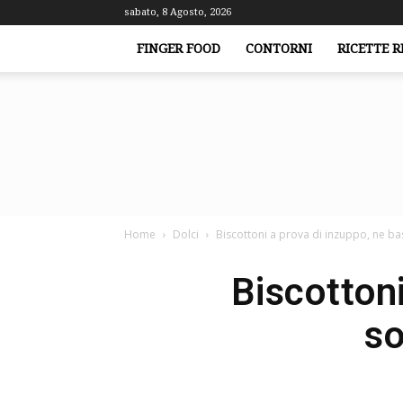
sabato, 8 Agosto, 2026
FINGER FOOD
CONTORNI
RICETTE R
Home
Dolci
Biscottoni a prova di inzuppo, ne bast
Biscotton
so