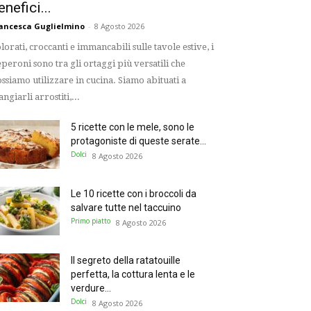
enefici...
ancesca Guglielmino
-
8 Agosto 2026
lorati, croccanti e immancabili sulle tavole estive, i
peroni sono tra gli ortaggi più versatili che
ssiamo utilizzare in cucina. Siamo abituati a
ngiarli arrostiti,...
5 ricette con le mele, sono le
protagoniste di queste serate...
Dolci
8 Agosto 2026
Le 10 ricette con i broccoli da
salvare tutte nel taccuino
Primo piatto
8 Agosto 2026
Il segreto della ratatouille
perfetta, la cottura lenta e le
verdure...
Dolci
8 Agosto 2026