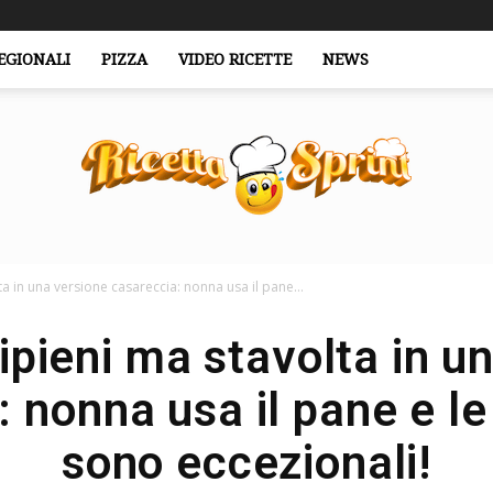
EGIONALI
PIZZA
VIDEO RICETTE
NEWS
a in una versione casareccia: nonna usa il pane...
RicettaSprint.it
ipieni ma stavolta in u
: nonna usa il pane e le
sono eccezionali!