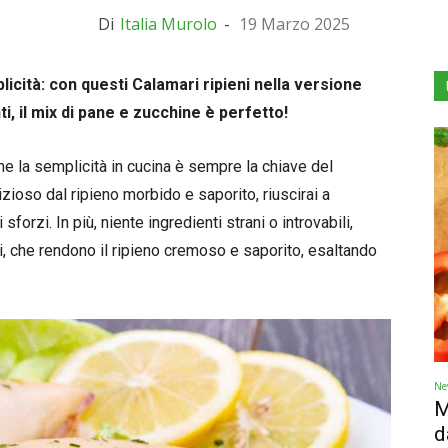
Di
Italia Murolo
-
19 Marzo 2025
icità: con questi Calamari ripieni nella versione
, il mix di pane e zucchine è perfetto!
che la semplicità in cucina è sempre la chiave del
zioso dal ripieno morbido e saporito, riuscirai a
orzi. In più, niente ingredienti strani o introvabili,
i, che rendono il ripieno cremoso e saporito, esaltando
Ne
M
d