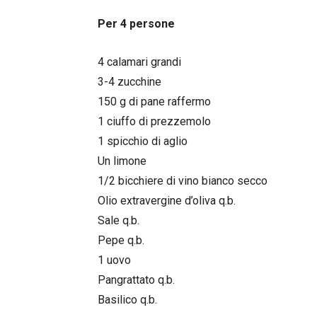
Per 4 persone
4 calamari grandi
3-4 zucchine
150 g di pane raffermo
1 ciuffo di prezzemolo
1 spicchio di aglio
Un limone
1/2 bicchiere di vino bianco secco
Olio extravergine d’oliva q.b.
Sale q.b.
Pepe q.b.
1 uovo
Pangrattato q.b.
Basilico q.b.