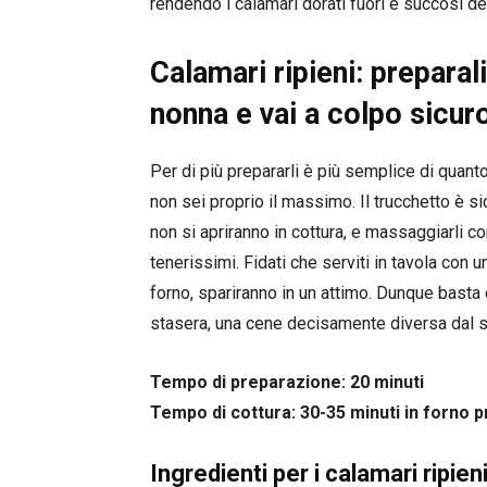
rendendo i calamari dorati fuori e succosi de
Calamari ripieni: preparal
nonna e vai a colpo sicur
Per di più prepararli è più semplice di quanto
non sei proprio il massimo. Il trucchetto è s
non si apriranno in cottura, e massaggiarli con 
tenerissimi. Fidati che serviti in tavola con 
forno, spariranno in un attimo. Dunque basta 
stasera, una cene decisamente diversa dal so
Tempo di preparazione: 20 minuti
Tempo di cottura: 30-35 minuti in forno p
Ingredienti per i calamari ripien