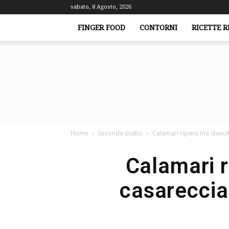
sabato, 8 Agosto, 2026
FINGER FOOD
CONTORNI
RICETTE R
Home
Secondo piatto
Calamari ripieni ma stavolt
Calamari r
casareccia