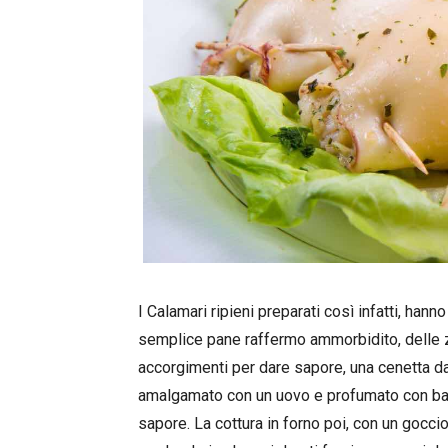
I Calamari ripieni preparati così infatti, hann
semplice pane raffermo ammorbidito, delle z
accorgimenti per dare sapore, una cenetta da f
amalgamato con un uovo e profumato con basi
sapore. La cottura in forno poi, con un goccio 