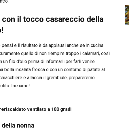
ntro.
i con il tocco casareccio della
o!
 pensi e il risultato è da applausi anche se in cucina
icuramente quello di non riempire troppo i calamari, così
un filo d’olio prima di informarli per farli venire
una bella insalata fresca o con un contorno di patate al
chiacchiere e allaccia il grembiule, prepareremo
lito. Iniziamo!
reriscaldato ventilato a 180 gradi
i della nonna