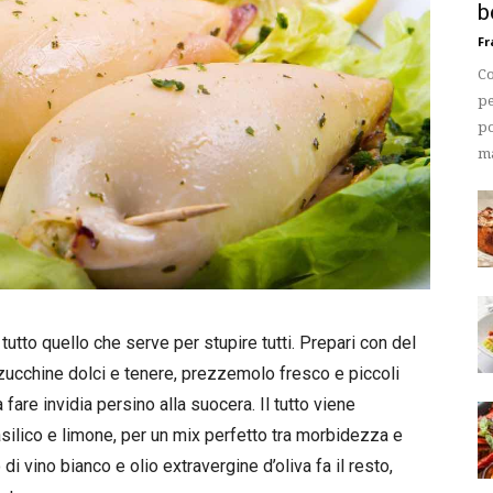
b
Fr
Co
pe
po
ma
o tutto quello che serve per stupire tutti. Prepari con del
ucchine dolci e tenere, prezzemolo fresco e piccoli
are invidia persino alla suocera. Il tutto viene
lico e limone, per un mix perfetto tra morbidezza e
di vino bianco e olio extravergine d’oliva fa il resto,