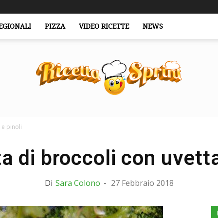
EGIONALI
PIZZA
VIDEO RICETTE
NEWS
e pinoli
RicettaSprint.it
 di broccoli con uvetta
Di
Sara Colono
-
27 Febbraio 2018