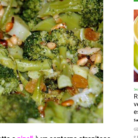
Se
R
v
e
Sa
Gl
e 