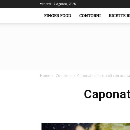
venerdì, 7 Agosto, 2026
FINGER FOOD
CONTORNI
RICETTE R
Home
Contorno
Caponata di broccoli con uvetta 
Caponata