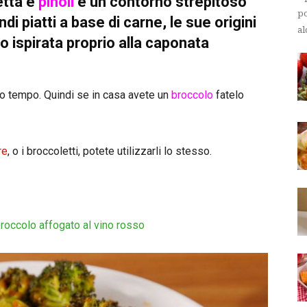
tta e
pinoli
è un contorno strepitoso
po
 piatti a base di carne, le sue origini
al
no ispirata proprio alla caponata
o tempo. Quindi se in casa avete un
broccolo
fatelo
re
, o i broccoletti, potete utilizzarli lo stesso.
roccolo affogato al vino rosso