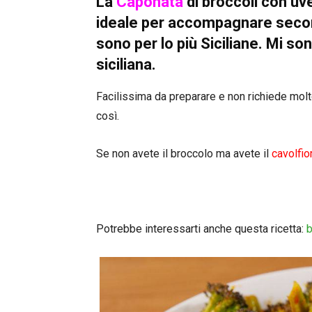
La
Caponata
di broccoli
con uve
ideale per accompagnare secondi
sono per lo più Siciliane. Mi so
siciliana.
Facilissima da preparare e non richiede molt
così.
Se non avete il broccolo ma avete il
cavolfio
Potrebbe interessarti anche questa ricetta:
b