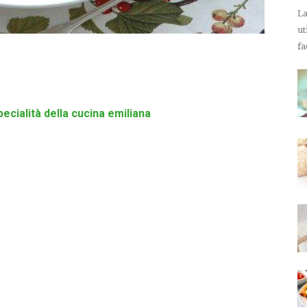
La
ut
fa
pecialità della cucina emiliana