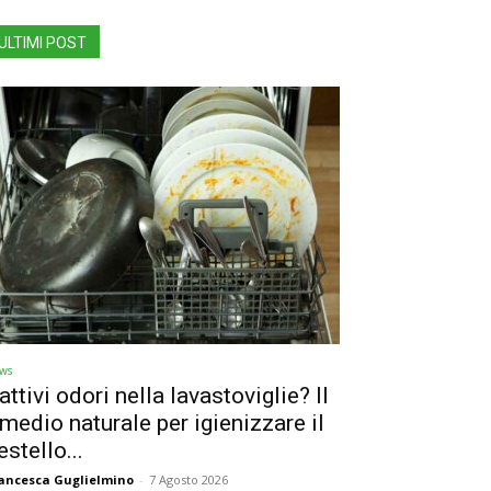
ULTIMI POST
ws
attivi odori nella lavastoviglie? Il
imedio naturale per igienizzare il
estello...
ancesca Guglielmino
-
7 Agosto 2026