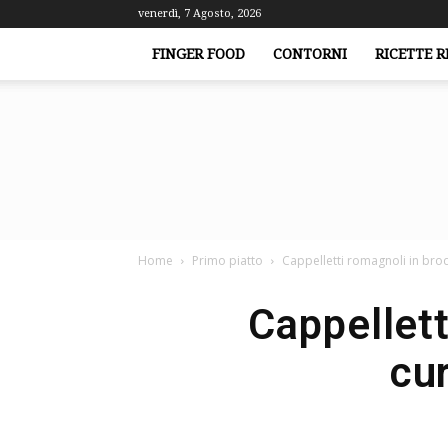
venerdì, 7 Agosto, 2026
FINGER FOOD
CONTORNI
RICETTE R
Home
Primo piatto
Cappelletti romagnoli in bro
Cappellett
cu