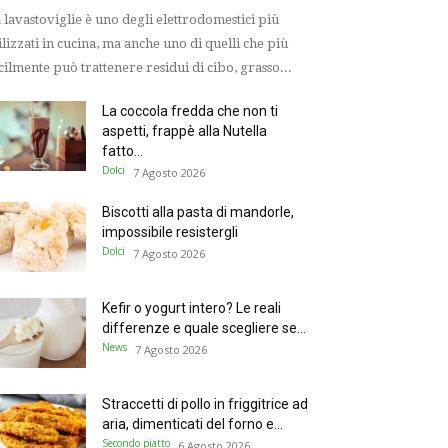
 lavastoviglie è uno degli elettrodomestici più
ilizzati in cucina, ma anche uno di quelli che più
cilmente può trattenere residui di cibo, grasso...
La coccola fredda che non ti
aspetti, frappè alla Nutella
fatto...
Dolci
7 Agosto 2026
Biscotti alla pasta di mandorle,
impossibile resistergli
Dolci
7 Agosto 2026
Kefir o yogurt intero? Le reali
differenze e quale scegliere se...
News
7 Agosto 2026
Straccetti di pollo in friggitrice ad
aria, dimenticati del forno e...
Secondo piatto
6 Agosto 2026