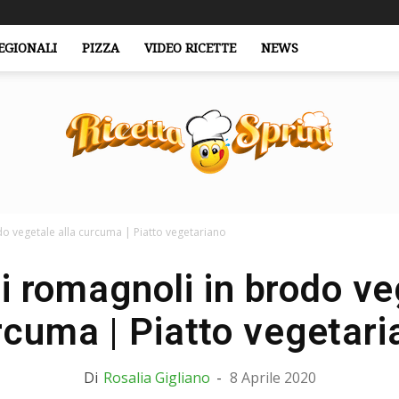
EGIONALI
PIZZA
VIDEO RICETTE
NEWS
do vegetale alla curcuma | Piatto vegetariano
RicettaSprint.it
i romagnoli in brodo ve
rcuma | Piatto vegetari
Di
Rosalia Gigliano
-
8 Aprile 2020