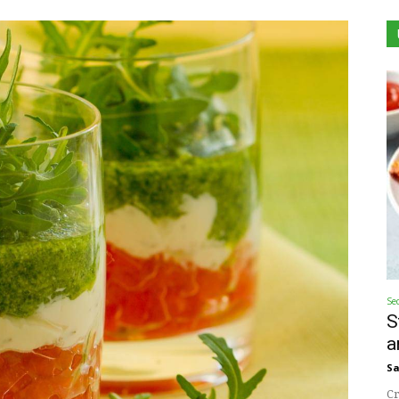
Se
S
a
Sa
Cr