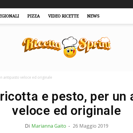
EGIONALI
PIZZA
VIDEO RICETTE
NEWS
un antipasto veloce ed originale
RicettaSprint.it
ricotta e pesto, per un 
veloce ed originale
Di
Marianna Gaito
-
26 Maggio 2019