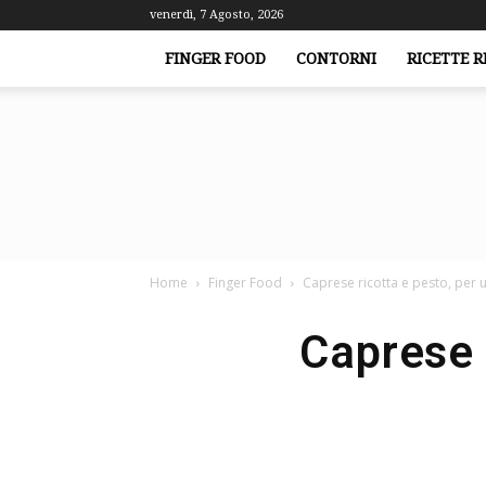
venerdì, 7 Agosto, 2026
FINGER FOOD
CONTORNI
RICETTE R
Home
Finger Food
Caprese ricotta e pesto, per 
Caprese 