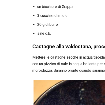
un bicchiere di Grappa
3 cucchiai di miele
20 g di burro
sale q.b.
Castagne alla valdostana, pro
Mettere le castagne secche in acqua tiepida e
con un pizzico di sale in acqua bollente per ci
morbidezza. Saranno pronte quando saranno