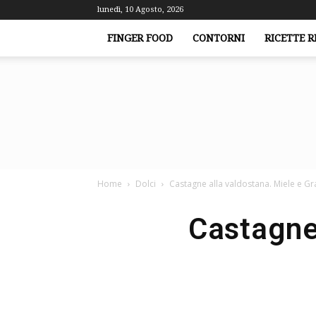
lunedì, 10 Agosto, 2026
FINGER FOOD
CONTORNI
RICETTE R
Home
Dolci
Castagne alla valdostana. Miele e Gr
Castagne