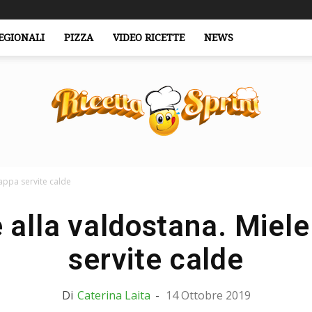
EGIONALI
PIZZA
VIDEO RICETTE
NEWS
appa servite calde
RicettaSprint.it
 alla valdostana. Miele
servite calde
Di
Caterina Laita
-
14 Ottobre 2019