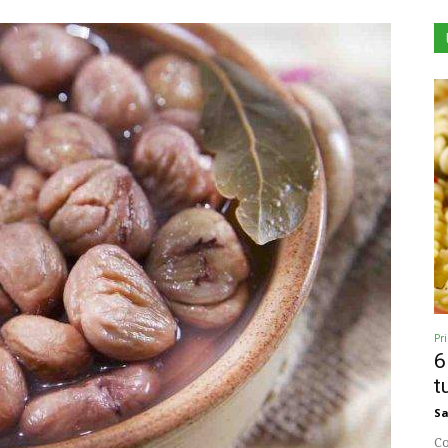
Pr
6
t
Sa
Co