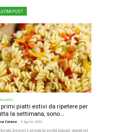
ULTIMI POST
imo piatto
 primi piatti estivi da ripetere per
utta la settimana, sono...
ra Colono
-
9 Agosto 2026
lorati, leggeri e pronti in pochi minuti: questi sei