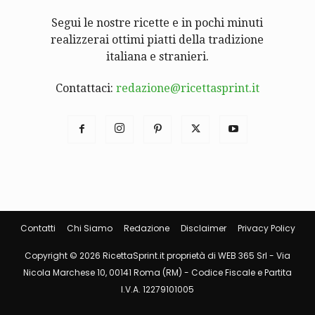
Segui le nostre ricette e in pochi minuti
realizzerai ottimi piatti della tradizione
italiana e stranieri.
Contattaci:
redazione@ricettasprint.it
Contatti
Chi Siamo
Redazione
Disclaimer
Privacy Policy
Copyright © 2026 RicettaSprint.it proprietà di WEB 365 Srl - Via
Nicola Marchese 10, 00141 Roma (RM) - Codice Fiscale e Partita
I.V.A. 12279101005