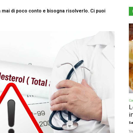
ma mai di poco conto e bisogna risolverlo. Ci puoi
Co
L
i
Sa
Ve