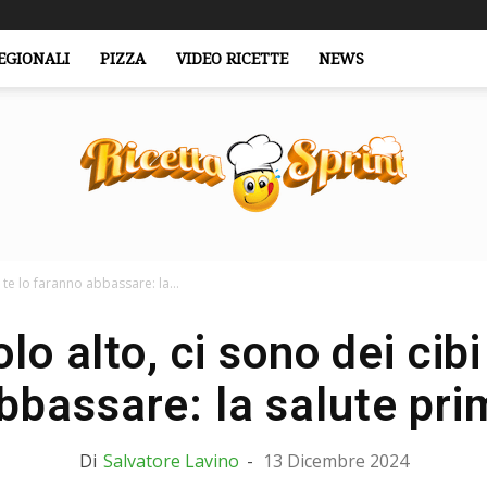
EGIONALI
PIZZA
VIDEO RICETTE
NEWS
 te lo faranno abbassare: la...
RicettaSprint.it
lo alto, ci sono dei cibi
bbassare: la salute prim
Di
Salvatore Lavino
-
13 Dicembre 2024