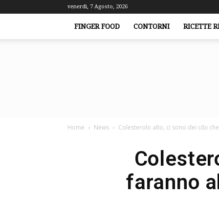
venerdì, 7 Agosto, 2026
FINGER FOOD
CONTORNI
RICETTE R
Home
News
Colesterolo alto, ci sono dei cibi che
Colestero
faranno a