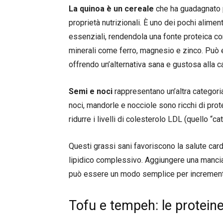
La quinoa è un cereale
che ha guadagnato po
proprietà nutrizionali. È uno dei pochi alimen
essenziali, rendendola una fonte proteica co
minerali come ferro, magnesio e zinco. Può e
offrendo un’alternativa sana e gustosa alla c
Semi e noci
rappresentano un’altra categoria
noci, mandorle e nocciole sono ricchi di pro
ridurre i livelli di colesterolo LDL (quello “cat
Questi grassi sani favoriscono la salute card
lipidico complessivo. Aggiungere una manciata
può essere un modo semplice per incrementa
Tofu e tempeh: le proteine