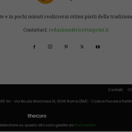
te e in pochi minuti realizzerai ottimi piatti della tradizione
Contattaci:
redazione@ricettasprint.it
Contatti
Ch
65 Srl - Via Nicola Marchese 10, 00141 Roma (RM) - Codice Fiscale e Partita
pubblicitarie su questo sito sono gestite da
theCoreAdv