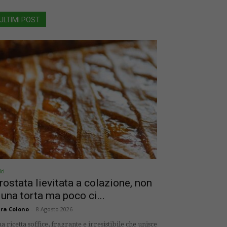
ULTIMI POST
ci
rostata lievitata a colazione, non
 una torta ma poco ci...
ra Colono
-
8 Agosto 2026
a ricetta soffice, fragrante e irresistibile che unisce