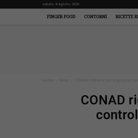
sabato, 8 Agosto, 2026
FINGER FOOD
CONTORNI
RICETTE R
Home
News
CONAD richiama con urgenza un prod
CONAD ri
contro