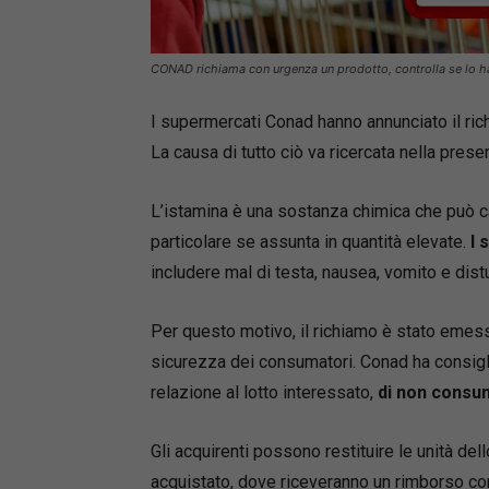
CONAD richiama con urgenza un prodotto, controlla se lo hai
I supermercati Conad hanno annunciato il rich
La causa di tutto ciò va ricercata nella pres
L’istamina è una sostanza chimica che può ca
particolare se assunta in quantità elevate.
I 
includere mal di testa, nausea, vomito e distu
Per questo motivo, il richiamo è stato emess
sicurezza dei consumatori. Conad ha consiglia
relazione al lotto interessato,
di non consu
Gli acquirenti possono restituire le unità de
acquistato, dove riceveranno un rimborso com