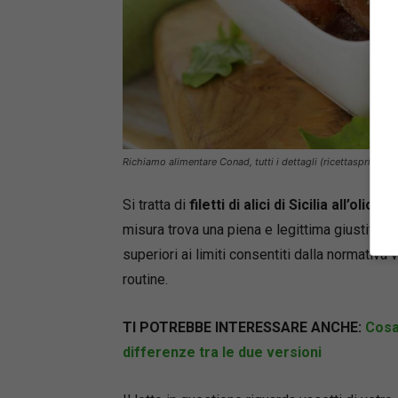
Richiamo alimentare Conad, tutti i dettagli (ricettasprint.it)
Si tratta di
filetti di alici di Sicilia all’olio d’
misura trova una piena e legittima giustificaz
superiori ai limiti consentiti dalla normativa
routine.
TI POTREBBE INTERESSARE ANCHE:
Cosa
differenze tra le due versioni