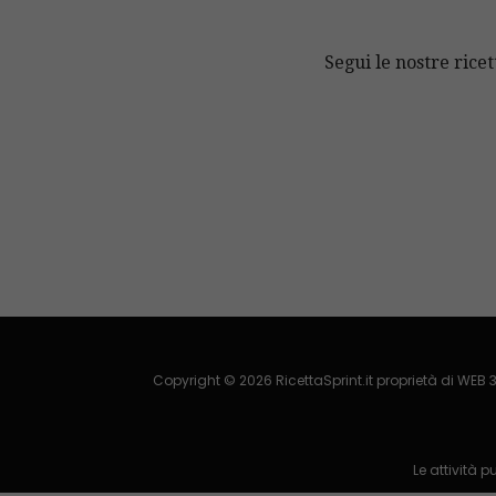
Segui le nostre ricet
Copyright © 2026 RicettaSprint.it proprietà di WEB 3
Le attività 