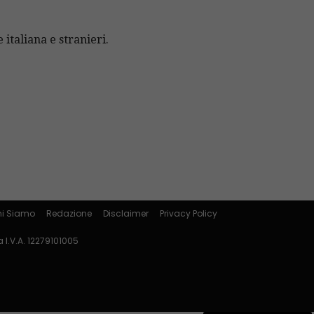
 italiana e stranieri.
i Siamo
Redazione
Disclaimer
Privacy Policy
 I.V.A. 12279101005