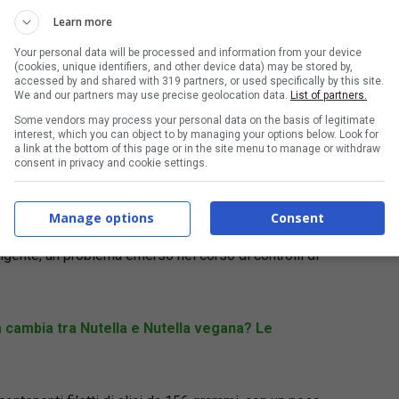
Learn more
Your personal data will be processed and information from your device
(cookies, unique identifiers, and other device data) may be stored by,
accessed by and shared with 319 partners, or used specifically by this site.
We and our partners may use precise geolocation data.
List of partners.
Some vendors may process your personal data on the basis of legitimate
interest, which you can object to by managing your options below. Look for
a link at the bottom of this page or in the site menu to manage or withdraw
consent in privacy and cookie settings.
oliva
, venduti sotto il marchio
Sapori & Dintorni
. Questa
Manage options
Consent
ione a causa della rilevazione di livelli di istamina
 vigente, un problema emerso nel corso di controlli di
 cambia tra Nutella e Nutella vegana? Le