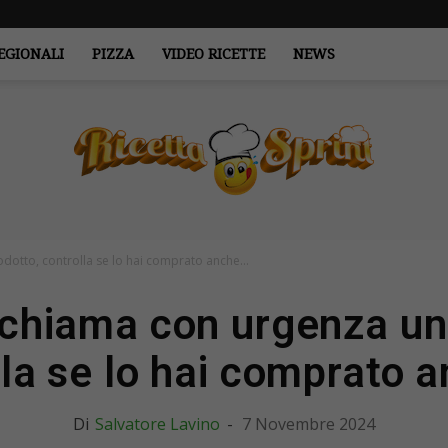
EGIONALI
PIZZA
VIDEO RICETTE
NEWS
otto, controlla se lo hai comprato anche...
RicettaSprint.it
chiama con urgenza un 
lla se lo hai comprato a
Di
Salvatore Lavino
-
7 Novembre 2024