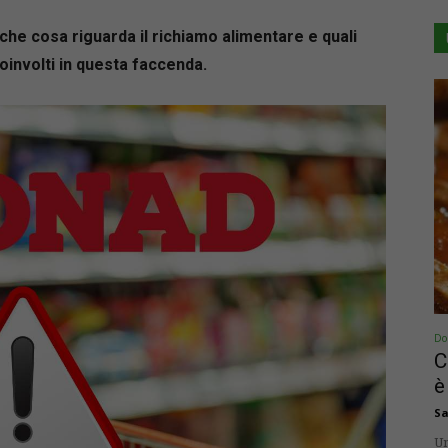
che cosa riguarda il richiamo alimentare e quali
coinvolti in questa faccenda.
Dol
C
è
Sa
Un