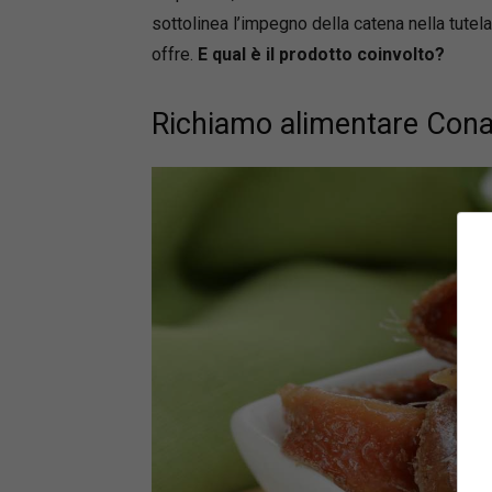
sottolinea l’impegno della catena nella tutela
offre.
E qual è il prodotto coinvolto?
Richiamo alimentare Conad,