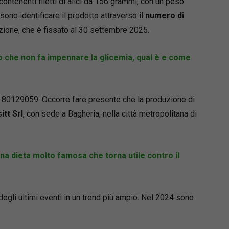
 contenenti filetti di alici da 156 grammi, con un peso
ono identificare il prodotto attraverso
il numero di
zione, che è fissato al 30 settembre 2025.
iso che non fa impennare la glicemia, qual è e come
 80129059. Occorre fare presente che la produzione di
itt Srl
, con sede a Bagheria, nella città metropolitana di
una dieta molto famosa che torna utile contro il
no degli ultimi eventi in un trend più ampio. Nel 2024 sono