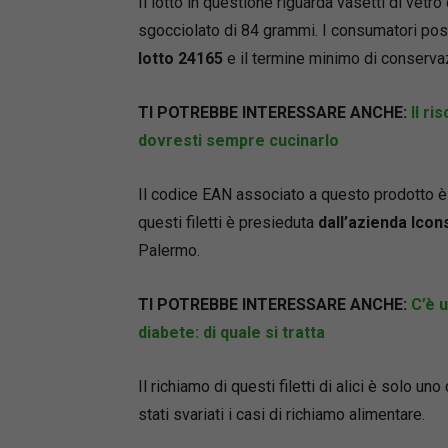
Il lotto in questione riguarda vasetti di vetro
sgocciolato di 84 grammi. I consumatori poss
lotto 24165
e il termine minimo di conserva
TI POTREBBE INTERESSARE ANCHE:
Il r
dovresti sempre cucinarlo
Il codice EAN associato a questo prodotto è
questi filetti è presieduta
dall’azienda Icons
Palermo.
TI POTREBBE INTERESSARE ANCHE:
C’è 
diabete: di quale si tratta
Il richiamo di questi filetti di alici è solo u
stati svariati i casi di richiamo alimentare.