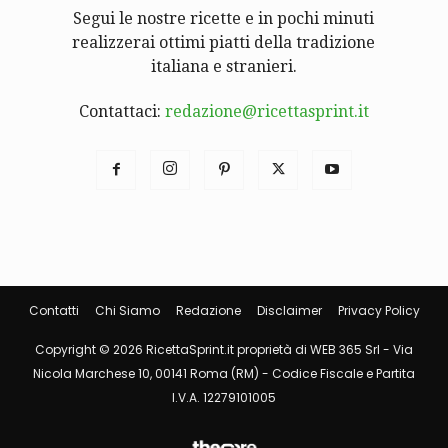
Segui le nostre ricette e in pochi minuti
realizzerai ottimi piatti della tradizione
italiana e stranieri.
Contattaci:
redazione@ricettasprint.it
Contatti
Chi Siamo
Redazione
Disclaimer
Privacy Policy
Copyright © 2026 RicettaSprint.it proprietà di WEB 365 Srl - Via
Nicola Marchese 10, 00141 Roma (RM) - Codice Fiscale e Partita
I.V.A. 12279101005