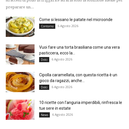
straccetti di pollo in friggitrice ad aria sono la soluzione ideale per
preparare un...
Come si lessano le patate nel microonde
6 Agosto 2026
Contorno
Vuoi fare una torta brasiliana come una vera
pasticcera, ecco la...
6 Agosto 2026
Dolci
Cipolla caramellata, con questa ricetta è un
gioco da ragazzi, anche...
6 Agosto 2026
Dolci
10 ricette con l’anguria imperdibili, rinfresca le
tue sere in estate
6 Agosto 2026
News