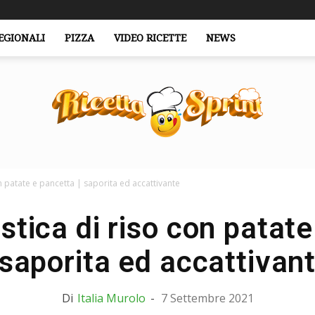
EGIONALI
PIZZA
VIDEO RICETTE
NEWS
on patate e pancetta | saporita ed accattivante
RicettaSprint.it
stica di riso con patat
 saporita ed accattivan
Di
Italia Murolo
-
7 Settembre 2021