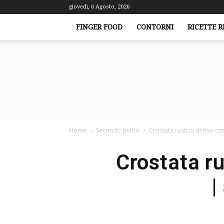
giovedì, 6 Agosto, 2026
FINGER FOOD
CONTORNI
RICETTE R
Home
Secondo piatto
Crostata rustica di riso c
Crostata ru
|