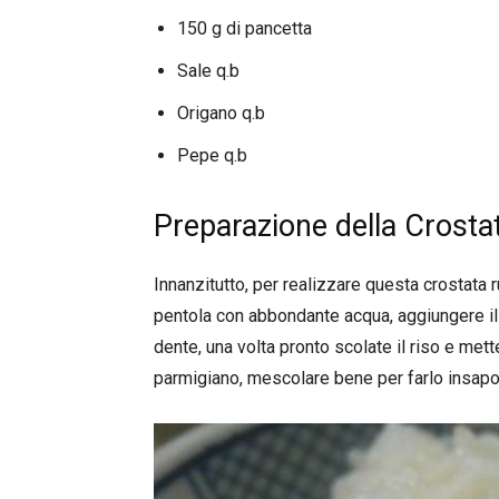
150 g di pancetta
Sale q.b
Origano q.b
Pepe q.b
Preparazione della Crostat
Innanzitutto, per realizzare questa crostata 
pentola con abbondante acqua, aggiungere il l
dente, una volta pronto scolate il riso e mette
parmigiano, mescolare bene per farlo insapor