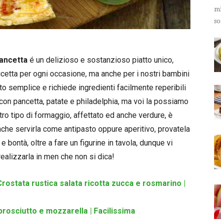
mi
so
pancetta
é un delizioso e sostanzioso piatto unico,
icetta per ogni occasione, ma anche per i nostri bambini
o semplice e richiede ingredienti facilmente reperibili
 con pancetta, patate e philadelphia, ma voi la possiamo
tro tipo di formaggio, affettato ed anche verdure, è
anche servirla come antipasto oppure aperitivo, provatela
 e bontà, oltre a fare un figurine in tavola, dunque vi
realizzarla in men che non si dica!
Crostata rustica salata ricotta zucca e rosmarino |
rosciutto e mozzarella | Facilissima