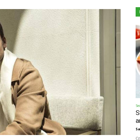
Se
S
a
Sa
Cr