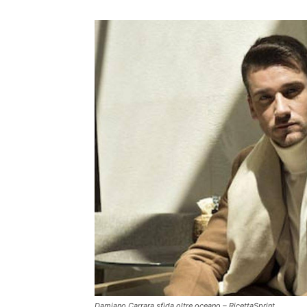
Damiano Carrara sfida oltre oceano – RicettaSprint