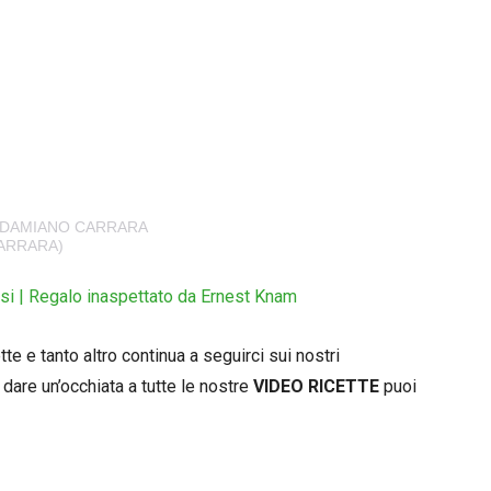
 DAMIANO CARRARA
ARRARA)
osi | Regalo inaspettato da Ernest Knam
e e tanto altro continua a seguirci sui nostri
dare un’occhiata a tutte le nostre
VIDEO RICETTE
puoi