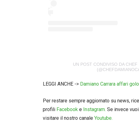
UN POST CONDIVISO DA CHEF
(@CHEFDAMIANOC
LEGGI ANCHE ->
Damiano Carrara affari gol
Per restare sempre aggiornato su news, ricett
profili
Facebook
e
Instagram.
Se invece vuoi 
visitare il nostro canale
Youtube.