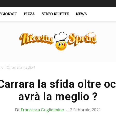
EGIONALI
PIZZA
VIDEO RICETTE
NEWS
o | Chi avrà la meglio ?
RicettaSprint.it
arrara la sfida oltre oc
avrà la meglio ?
Di
Francesca Guglielmino
-
2 Febbraio 2021