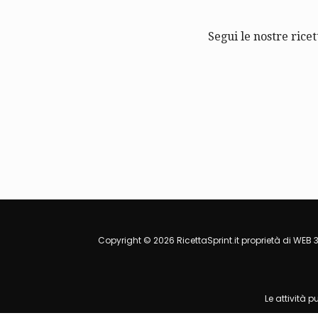
Segui le nostre ricet
Copyright © 2026 RicettaSprint.it proprietà di WEB 3
Le attività 