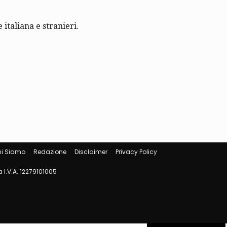
 italiana e stranieri.
i Siamo
Redazione
Disclaimer
Privacy Policy
 I.V.A. 12279101005