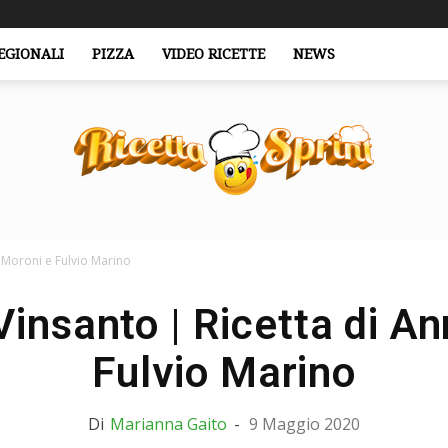
EGIONALI
PIZZA
VIDEO RICETTE
NEWS
a Moroni e Fulvio Marino
RicettaSprint.it
 Vinsanto | Ricetta di A
Fulvio Marino
Di
Marianna Gaito
-
9 Maggio 2020