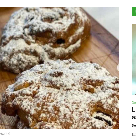
Dol
L
a
So
asprint
Il