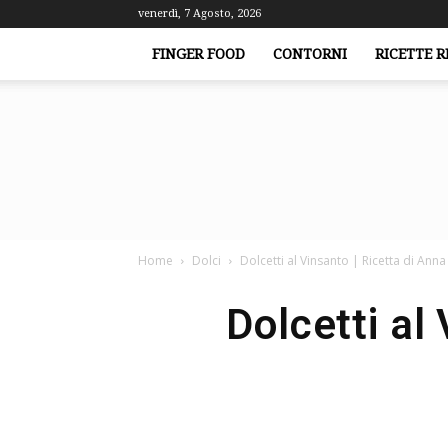
venerdì, 7 Agosto, 2026
FINGER FOOD
CONTORNI
RICETTE R
Home
Dolci
Dolcetti al Vinsanto | Ricetta di Ann
Dolcetti al