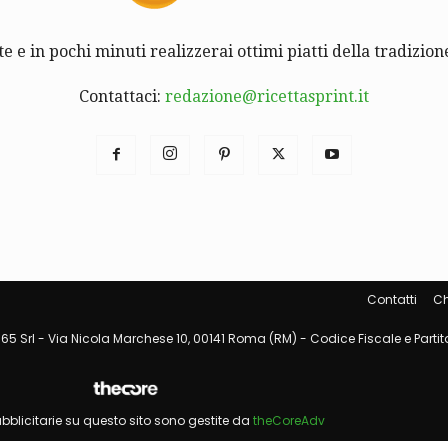
te e in pochi minuti realizzerai ottimi piatti della tradizione
Contattaci:
redazione@ricettasprint.it
Contatti
Ch
65 Srl - Via Nicola Marchese 10, 00141 Roma (RM) - Codice Fiscale e Partita
pubblicitarie su questo sito sono gestite da
theCoreAdv