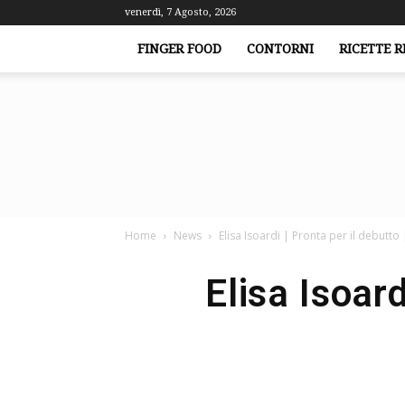
venerdì, 7 Agosto, 2026
FINGER FOOD
CONTORNI
RICETTE R
Home
News
Elisa Isoardi | Pronta per il debutto
Elisa Isoard