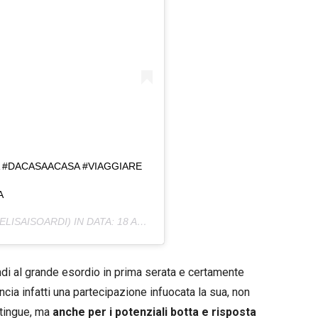
 #DACASAACASA #VIAGGIARE
A
LISAISOARDI) IN DATA:
18 AGO 2020 ALLE ORE 7:53 PDT
ndi al grande esordio in prima serata e certamente
ncia infatti una partecipazione infuocata la sua, non
stingue, ma
anche per i potenziali botta e risposta