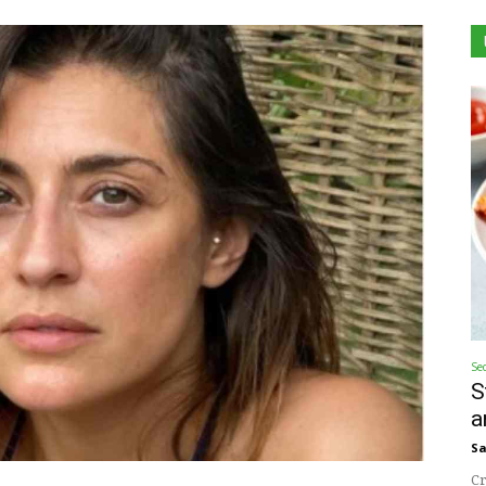
Se
S
a
Sa
Cr