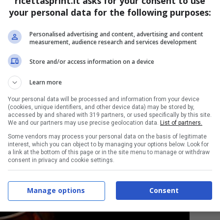
ricettasprint.it asks for your consent to use
your personal data for the following purposes:
indicina di secondi per lato. Se il burro dovesse
etto in padella ed un altro sulla carne stessa.
Personalised advertising and content, advertising and content
measurement, audience research and services development
girando sui lati cosi da far amalgamare per bene il
Store and/or access information on a device
.
Learn more
Your personal data will be processed and information from your device
(cookies, unique identifiers, and other device data) may be stored by,
accessed by and shared with 319 partners, or used specifically by this site.
We and our partners may use precise geolocation data.
List of partners.
Some vendors may process your personal data on the basis of legitimate
interest, which you can object to by managing your options below. Look for
a link at the bottom of this page or in the site menu to manage or withdraw
consent in privacy and cookie settings.
Manage options
Consent