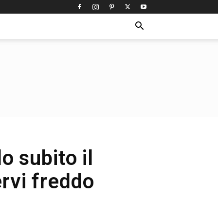
o subito il
ervi freddo
i