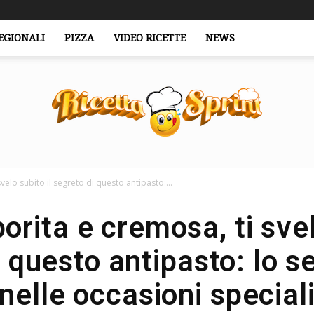
EGIONALI
PIZZA
VIDEO RICETTE
NEWS
velo subito il segreto di questo antipasto:...
RicettaSprint.it
orita e cremosa, ti svel
 questo antipasto: lo s
nelle occasioni special