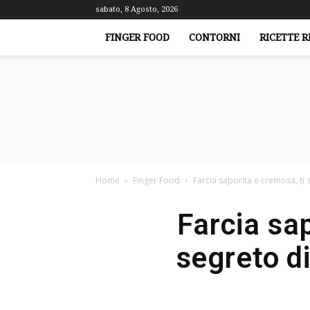
sabato, 8 Agosto, 2026
FINGER FOOD
CONTORNI
RICETTE R
Home
Finger Food
Farcia saporita e cremosa, ti s
Farcia sap
segreto di