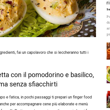
r
So
Pu
do
ar
pr
gredienti, fai un capolavoro che si leccheranno tutti i
etta con il pomodorino e basilico,
a senza sfiacchirti
o e fatica, in pochi passaggi ti prepari un finger food
e, anche per accompagnare cene più elaborate e menù