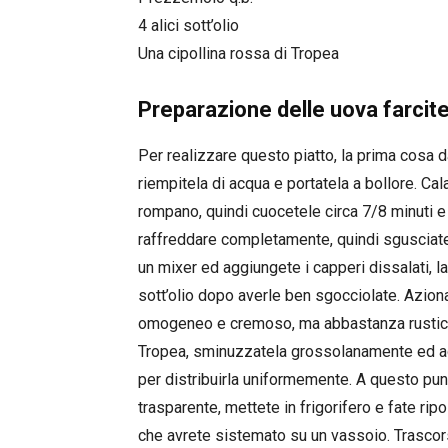
4 alici sott’olio
Una cipollina rossa di Tropea
Preparazione delle uova farcite
Per realizzare questo piatto, la prima cosa d
riempitela di acqua e portatela a bollore. Ca
rompano, quindi cuocetele circa 7/8 minuti 
raffreddare completamente, quindi sgusciatele
un mixer ed aggiungete i capperi dissalati, l
sott’olio dopo averle ben sgocciolate. Azion
omogeneo e cremoso, ma abbastanza rustico e 
Tropea, sminuzzatela grossolanamente ed ag
per distribuirla uniformemente. A questo pun
trasparente, mettete in frigorifero e fate rip
che avrete sistemato su un vassoio. Trascors