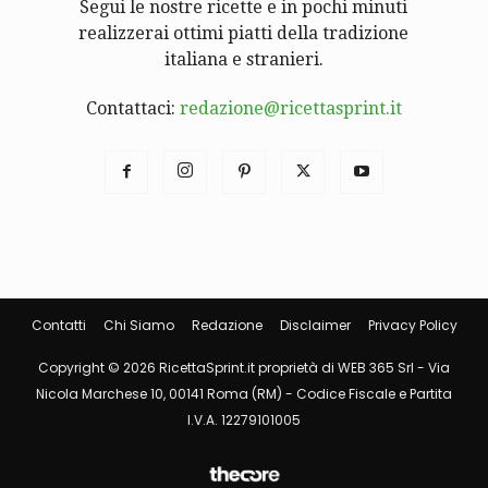
Segui le nostre ricette e in pochi minuti
realizzerai ottimi piatti della tradizione
italiana e stranieri.
Contattaci:
redazione@ricettasprint.it
Contatti
Chi Siamo
Redazione
Disclaimer
Privacy Policy
Copyright © 2026 RicettaSprint.it proprietà di WEB 365 Srl - Via
Nicola Marchese 10, 00141 Roma (RM) - Codice Fiscale e Partita
I.V.A. 12279101005