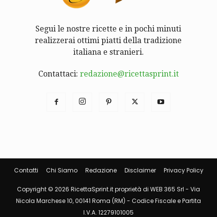
Segui le nostre ricette e in pochi minuti
realizzerai ottimi piatti della tradizione
italiana e stranieri.
Contattaci:
redazione@ricettasprint.it
Contatti
Chi Siamo
Redazione
Disclaimer
Privacy Policy
Copyright © 2026 RicettaSprint.it proprietà di WEB 365 Srl - Via
Nicola Marchese 10, 00141 Roma (RM) - Codice Fiscale e Partita
I.V.A. 12279101005