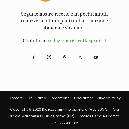
Segui le nostre ricette e in pochi minuti
realizzerai ottimi piatti della tradizione
italiana e stranieri.
Contattaci:
redazione@ricettasprint.it
Contatti
Chi Siamo
Redazione
Disclaimer
Privacy Policy
Copyright © 2026 RicettaSprint.it proprietà di WEB 365 Srl - Via
Nicola Marchese 10, 00141 Roma (RM) - Codice Fiscale e Partita
I.V.A. 12279101005