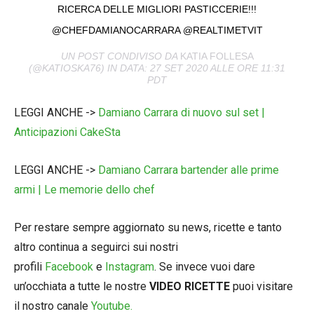
RICERCA DELLE MIGLIORI PASTICCERIE!!!
@CHEFDAMIANOCARRARA @REALTIMETVIT
UN POST CONDIVISO DA
KATIA FOLLESA
(@KATIOSKA76) IN DATA: 27 SET 2020 ALLE ORE 11:31
PDT
LEGGI ANCHE ->
Damiano Carrara di nuovo sul set |
Anticipazioni CakeSta
LEGGI ANCHE ->
Damiano Carrara bartender alle prime
armi | Le memorie dello chef
Per restare sempre aggiornato su news, ricette e tanto
altro continua a seguirci sui nostri
profili
Facebook
e
Instagram
. Se invece vuoi dare
un’occhiata a tutte le nostre
VIDEO RICETTE
puoi visitare
il nostro canale
Youtube.