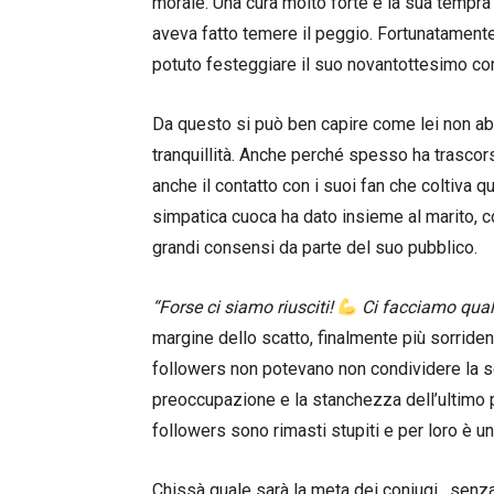
morale. Una cura molto forte e la sua tempra 
aveva fatto temere il peggio. Fortunatamente
potuto festeggiare il suo novantottesimo compl
Da questo si può ben capire come lei non abb
tranquillità. Anche perché spesso ha trascors
anche il contatto con i suoi fan che coltiva 
simpatica cuoca ha dato insieme al marito, con
grandi consensi da parte del suo pubblico.
“Forse ci siamo riusciti!
Ci facciamo qual
margine dello scatto, finalmente più sorride
followers non potevano non condividere la sc
preoccupazione e la stanchezza dell’ultimo 
followers sono rimasti stupiti e per loro è u
Chissà quale sarà la meta dei coniugi , senz