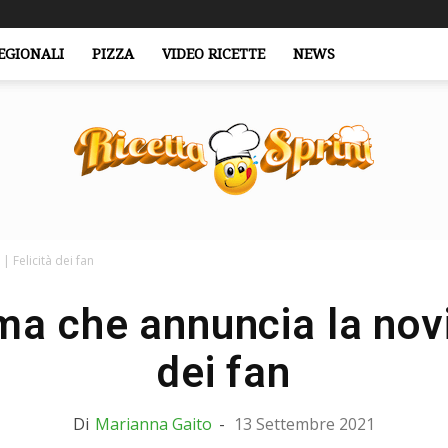
EGIONALI
PIZZA
VIDEO RICETTE
NEWS
| Felicità dei fan
RicettaSprint.it
ima che annuncia la novit
dei fan
Di
Marianna Gaito
-
13 Settembre 2021