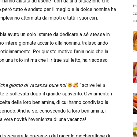
l’hanno aiutata ad uscire fuori da una situazione che
In
 però tutto è andato per il meglio e la dolce nonnina ha
ci
eanno attorniata dai nipoti e tutti i suoi cari.
co
ia avuto un solo istante da dedicare a sé stessa in
o intere giornate accanto alla nonnina, tralasciando
quotidianamente. Per questo motivo l’annuncio che la
 una foto intima che li ritrae sul letto, ha riscosso
che giorno di vacanza pure noi
“
scrive lei a
nte e sollevata dopo il grande spavento. Ovviamente i
elta della loro beniamina, di cui hanno condiviso la
periodo. Anche se, conoscendo la loro beniamina, i
na vera novità l’evenienza di una vacanza!
a trascurare la presenza del piccolo giocherellone di