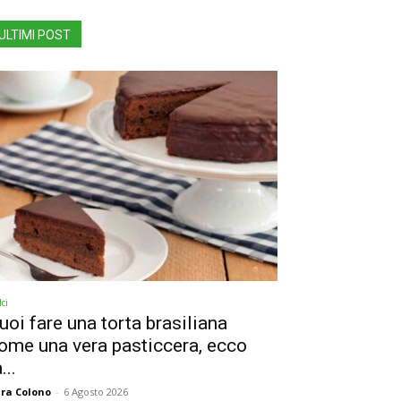
ULTIMI POST
ci
uoi fare una torta brasiliana
ome una vera pasticcera, ecco
...
ra Colono
-
6 Agosto 2026