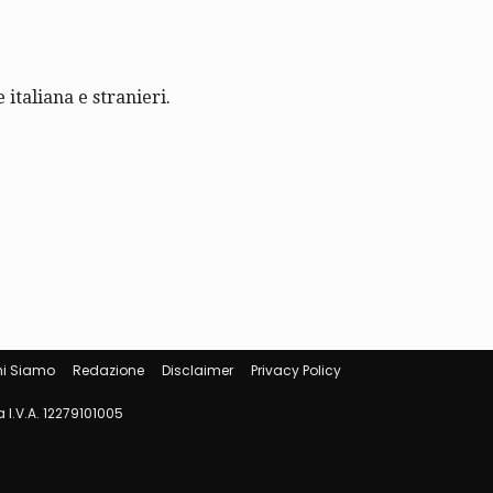
 italiana e stranieri.
i Siamo
Redazione
Disclaimer
Privacy Policy
 I.V.A. 12279101005