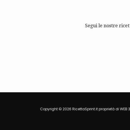
Segui le nostre ricet
Copyright © 2026 RicettaSprint.it proprietà di WEB 3