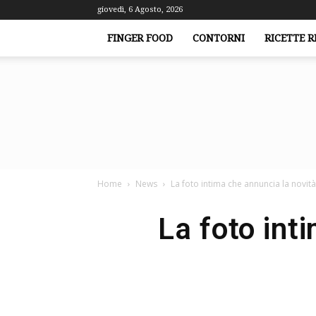
giovedì, 6 Agosto, 2026
FINGER FOOD
CONTORNI
RICETTE R
Home
News
La foto intima che annuncia la novità 
La foto int