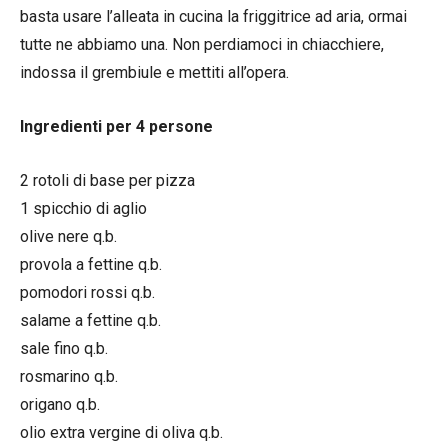
basta usare l’alleata in cucina la friggitrice ad aria, ormai
tutte ne abbiamo una. Non perdiamoci in chiacchiere,
indossa il grembiule e mettiti all’opera.
Ingredienti per 4 persone
2 rotoli di base per pizza
1 spicchio di aglio
olive nere q.b.
provola a fettine q.b.
pomodori rossi q.b.
salame a fettine q.b.
sale fino q.b.
rosmarino q.b.
origano q.b.
olio extra vergine di oliva q.b.