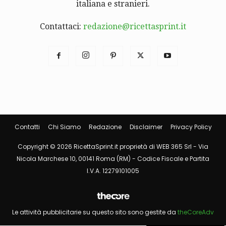
italiana e stranieri.
Contattaci:
redazione@ricettasprint.it
Contatti
Chi Siamo
Redazione
Disclaimer
Privacy Policy
Copyright © 2026 RicettaSprint.it proprietà di WEB 365 Srl - Via
Nicola Marchese 10, 00141 Roma (RM) - Codice Fiscale e Partita
I.V.A. 12279101005
Le attività pubblicitarie su questo sito sono gestite da
theCoreAdv