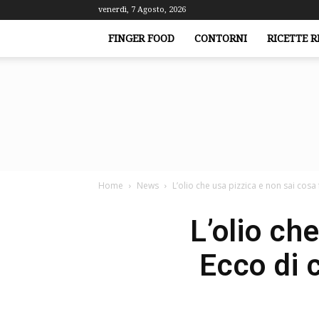
venerdì, 7 Agosto, 2026
FINGER FOOD
CONTORNI
RICETTE R
Home
News
L’olio che usa pizzica e non sai cosa 
L’olio ch
Ecco di c