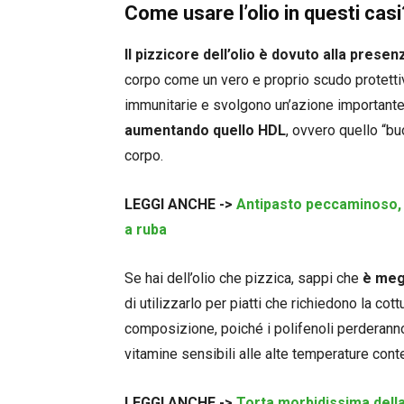
Come usare l’olio in questi casi
Il pizzicore dell’olio è dovuto alla presen
corpo come un vero e proprio scudo protettiv
immunitarie e svolgono un’azione importante
aumentando quello HDL
, ovvero quello “bu
corpo.
LEGGI ANCHE ->
Antipasto peccaminoso, 
a ruba
Se hai dell’olio che pizzica, sappi che
è meg
di utilizzarlo per piatti che richiedono la cott
composizione, poiché i polifenoli perderanno la
vitamine sensibili alle alte temperature conte
LEGGI ANCHE ->
Torta morbidissima della 