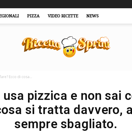
EGIONALI
PIZZA
VIDEO RICETTE
NEWS
fare? Ecco di cosa...
RicettaSprint.it
e usa pizzica e non sai 
osa si tratta davvero, 
sempre sbagliato.