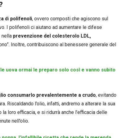
?
za d
i
polifenoli
, ovvero composti che agiscono sul
o. I polifenoli ci aiutano ad aumentare le difese
 nella
prevenzione del colesterolo LDL,
ono”. Inoltre, contribuiscono al benessere generale del
le uova ormai le preparo solo così e vanno subito
lio consumarlo prevalentemente a crudo
, evitando
ura. Riscaldando l’olio, infatti, andremo a alterare la sua
 loro efficacia, e si ridurrà anche l’efficacia delle
nute nell’olio.
nonna, l’infallibile ricetta che rende la merenda