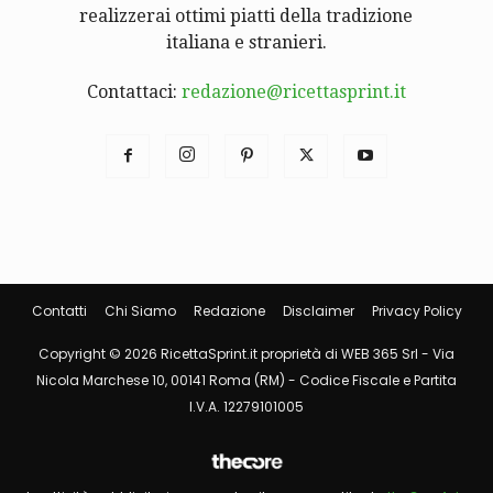
realizzerai ottimi piatti della tradizione
italiana e stranieri.
Contattaci:
redazione@ricettasprint.it
Contatti
Chi Siamo
Redazione
Disclaimer
Privacy Policy
Copyright © 2026 RicettaSprint.it proprietà di WEB 365 Srl - Via
Nicola Marchese 10, 00141 Roma (RM) - Codice Fiscale e Partita
I.V.A. 12279101005