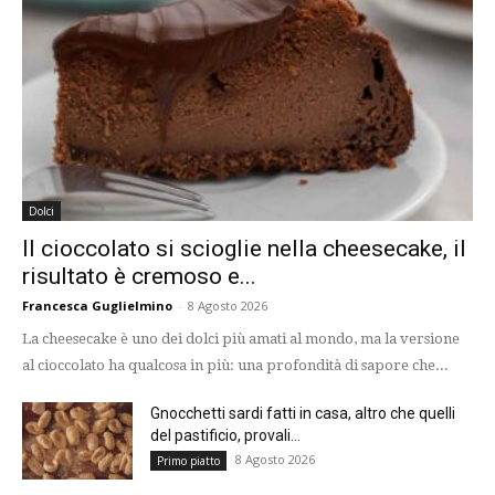
Dolci
Il cioccolato si scioglie nella cheesecake, il
risultato è cremoso e...
Francesca Guglielmino
-
8 Agosto 2026
La cheesecake è uno dei dolci più amati al mondo, ma la versione
al cioccolato ha qualcosa in più: una profondità di sapore che...
Gnocchetti sardi fatti in casa, altro che quelli
del pastificio, provali...
8 Agosto 2026
Primo piatto