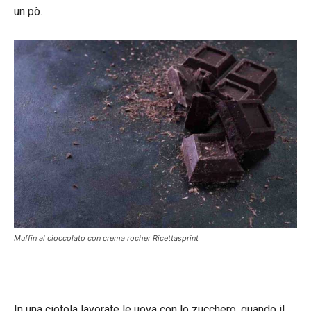
un pò.
Muffin al cioccolato con crema rocher Ricettasprint
In una ciotola lavorate le uova con lo zucchero, quando il