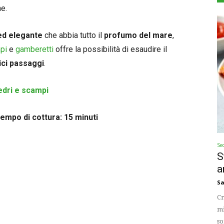
e.
 ed elegante
che abbia tutto il
profumo del mare
,
pi
e
gamberetti
offre la possibilità di esaudire il
ici passaggi
.
edri e scampi
po di cottura: 15 minuti
Se
S
a
Sa
Cr
mi
so