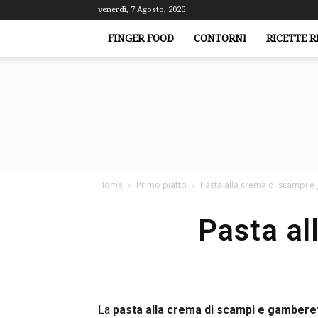
venerdì, 7 Agosto, 2026
FINGER FOOD
CONTORNI
RICETTE R
Home
Primo piatto
Pasta alla crema di scampi e
Pasta al
La
pasta alla crema di scampi e gamberet