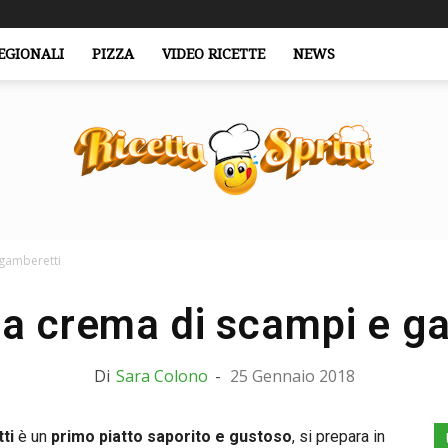
EGIONALI
PIZZA
VIDEO RICETTE
NEWS
 gamberetti
RicettaSprint.it
la crema di scampi e g
Di
Sara Colono
-
25 Gennaio 2018
ti
è un
primo piatto saporito e gustoso
, si prepara in