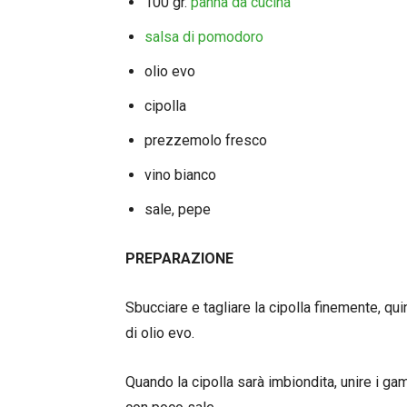
100 gr.
panna da cucina
salsa di pomodoro
olio evo
cipolla
prezzemolo fresco
vino bianco
sale, pepe
PREPARAZIONE
Sbucciare e tagliare la cipolla finemente, qu
di olio evo.
Quando la cipolla sarà imbiondita, unire i gam