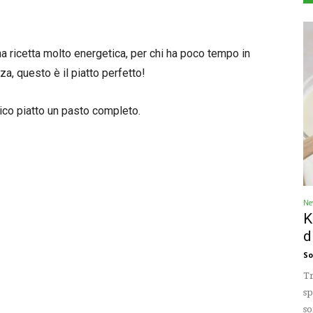
 ricetta molto energetica, per chi ha poco tempo in
a, questo è il piatto perfetto!
nico piatto un pasto completo.
Ne
K
d
So
Tr
sp
so