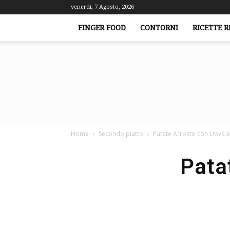
venerdì, 7 Agosto, 2026
FINGER FOOD
CONTORNI
RICETTE R
Home
Secondo piatto
Patate Arrosto con Uova e
Pata