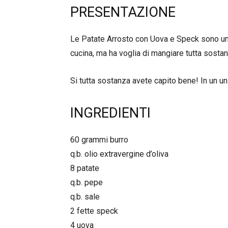
PRESENTAZIONE
Le Patate Arrosto con Uova e Speck sono una
cucina, ma ha voglia di mangiare tutta sostanz
Si tutta sostanza avete capito bene! In un u
INGREDIENTI
60 grammi burro
q.b. olio extravergine d’oliva
8 patate
q.b. pepe
q.b. sale
2 fette speck
4 uova